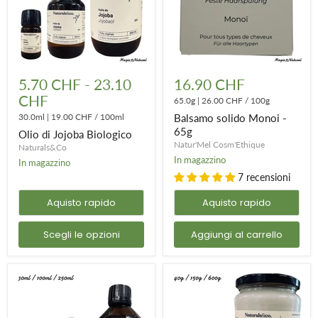
Olio
Balsamo
di
solido
5.70 CHF
-
23.10
16.90 CHF
Jojoba
Monoi
CHF
Biologico
-
65.0g
|
26.00 CHF
/
100g
65g
30.0ml
|
19.00 CHF
/
100ml
Balsamo solido Monoi -
65g
Olio di Jojoba Biologico
Natur'Mel Cosm'Ethique
Naturals&Co
In magazzino
In magazzino
7 recensioni
Aquisto rapido
Aquisto rapido
Scegli le opzioni
Aggiungi al carrello