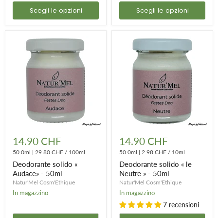
Scegli le opzioni
Scegli le opzioni
Deodorante
Deodorante
solido
solido
14.90 CHF
14.90 CHF
«
«
Audace»
50.0ml
|
29.80 CHF
/
100ml
le
50.0ml
|
2.98 CHF
/
10ml
-
Neutre
Deodorante solido «
Deodorante solido « le
50ml
»
Audace» - 50ml
Neutre » - 50ml
-
Natur'Mel Cosm'Ethique
Natur'Mel Cosm'Ethique
50ml
In magazzino
In magazzino
7 recensioni