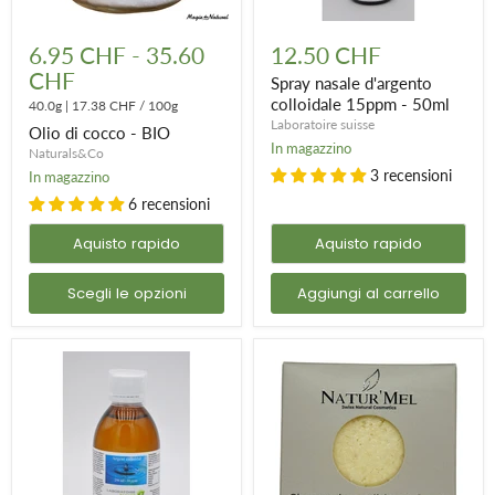
Olio
Spray
di
nasale
6.95 CHF
-
35.60
12.50 CHF
cocco
d'argento
CHF
-
colloidale
Spray nasale d'argento
BIO
15ppm
colloidale 15ppm - 50ml
40.0g
|
17.38 CHF
/
100g
-
Laboratoire suisse
Olio di cocco - BIO
50ml
In magazzino
Naturals&Co
3 recensioni
In magazzino
6 recensioni
Aquisto rapido
Aquisto rapido
Scegli le opzioni
Aggiungi al carrello