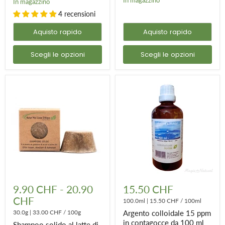
In magazzino
4 recensioni
Aquisto rapido
Aquisto rapido
Scegli le opzioni
Scegli le opzioni
Shampoo
Argento
solido
colloidale
9.90 CHF
-
20.90
15.50 CHF
al
15
CHF
latte
ppm
100.0ml
|
15.50 CHF
/
100ml
di
in
30.0g
|
33.00 CHF
/
100g
Argento colloidale 15 ppm
marshmallow
contagocce
in contagocce da 100 ml
Shampoo solido al latte di