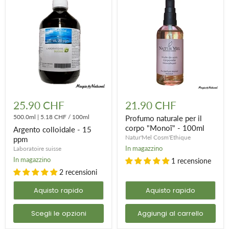
Argento
Profumo
colloidale
naturale
25.90 CHF
21.90 CHF
-
per
15
500.0ml
|
5.18 CHF
/
100ml
il
Profumo naturale per il
ppm
corpo
corpo "Monoï" - 100ml
Argento colloidale - 15
"Monoï"
Natur'Mel Cosm'Ethique
ppm
-
In magazzino
Laboratoire suisse
100ml
In magazzino
1 recensione
2 recensioni
Aquisto rapido
Aquisto rapido
Scegli le opzioni
Aggiungi al carrello