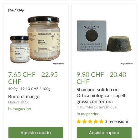
Burro
Shampoo
di
solido
7.65 CHF
-
22.95
9.90 CHF
-
20.40
mango
con
CHF
CHF
Ortica
biologica
40.0g
|
19.13 CHF
/
100g
Shampoo solido con
-
Ortica biologica - capelli
Burro di mango
capelli
grassi con forfora
grassi
Naturals&Co
con
Natur'Mel Cosm'Ethique
In magazzino
forfora
In magazzino
3 recensioni
Aquisto rapido
Aquisto rapido