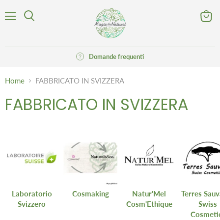
Menu
Visuali
Cerca
il
carrell
Domande frequenti
Home
FABBRICATO IN SVIZZERA
FABBRICATO IN SVIZZERA
Laboratorio
Cosmaking
Natur'Mel
Terres Sau
Svizzero
Cosm'Ethique
Swiss
Cosmeti