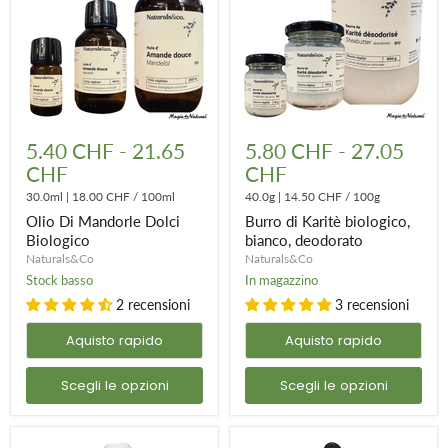
Olio
Burro
Di
di
5.40 CHF
-
21.65
5.80 CHF
-
27.05
Mandorle
Karitè
CHF
CHF
Dolci
biologico,
Biologico
bianco,
30.0ml
|
18.00 CHF
/
100ml
40.0g
|
14.50 CHF
/
100g
deodorato
Olio Di Mandorle Dolci
Burro di Karitè biologico,
Biologico
bianco, deodorato
Naturals&Co
Naturals&Co
Stock basso
In magazzino
2 recensioni
3 recensioni
Aquisto rapido
Aquisto rapido
Scegli le opzioni
Scegli le opzioni