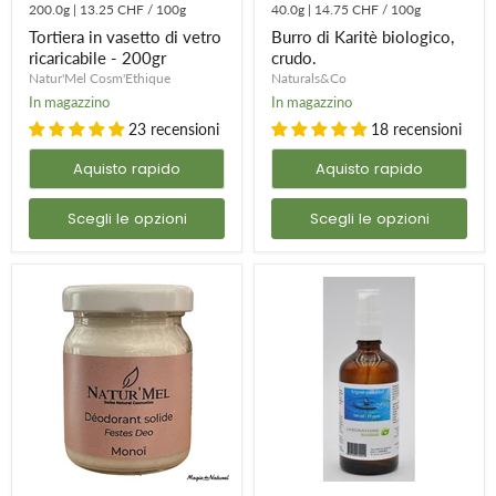
vetro
crudo.
200.0g
|
13.25 CHF
/
100g
40.0g
|
14.75 CHF
/
100g
ricaricabile
Tortiera in vasetto di vetro
Burro di Karitè biologico,
-
200gr
ricaricabile - 200gr
crudo.
Natur'Mel Cosm'Ethique
Naturals&Co
In magazzino
In magazzino
23 recensioni
18 recensioni
Aquisto rapido
Aquisto rapido
Scegli le opzioni
Scegli le opzioni
Deodorante
Argento