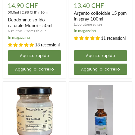
solido
colloidale
14.90 CHF
13.40 CHF
naturale
15
Monoi
50.0ml
|
2.98 CHF
/
10ml
ppm
Argento colloidale 15 ppm
-
in
in spray 100ml
Deodorante solido
50ml
spray
Laboratoire suisse
naturale Monoi - 50ml
100ml
In magazzino
Natur'Mel Cosm'Ethique
In magazzino
11 recensioni
18 recensioni
Aquisto rapido
Aquisto rapido
Aggiungi al carrello
Aggiungi al carrello