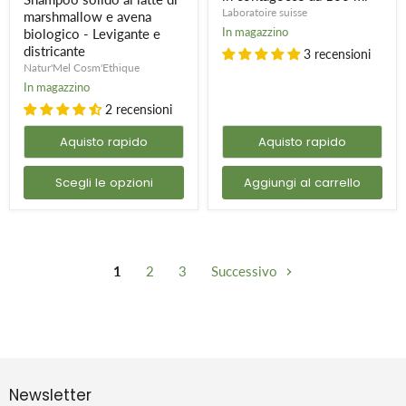
e
da
Laboratoire suisse
avena
100
marshmallow e avena
biologico
ml
In magazzino
biologico - Levigante e
-
districante
3 recensioni
Levigante
Natur'Mel Cosm'Ethique
e
districante
In magazzino
2 recensioni
Aquisto rapido
Aquisto rapido
Scegli le opzioni
Aggiungi al carrello
1
2
3
Successivo
Newsletter