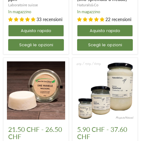
Laboratoire suisse
Naturals&Co
In magazzino
In magazzino
33 recensioni
22 recensioni
Aquisto rapido
Aquisto rapido
Scegli le opzioni
Scegli le opzioni
Tortiera
Burro
in
di
21.50 CHF
-
26.50
5.90 CHF
-
37.60
vasetto
Karitè
CHF
CHF
di
biologico,