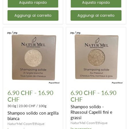
Aquisto rapido
Aquisto rapido
Aggiungi al carrello
Aggiungi al carrello
Shampoo
Shampoo
solido
solido
6.90 CHF
-
16.90
6.90 CHF
-
16.90
con
-
CHF
CHF
argilla
Rhassoul
bianca
Capelli
30.0g
|
23.00 CHF
/
100g
Shampoo solido -
fini
Rhassoul Capelli fini e
Shampoo solido con argilla
e
grassi
grassi
bianca
Natur'Mel Cosm'Ethique
Natur'Mel Cosm'Ethique
In magazzino