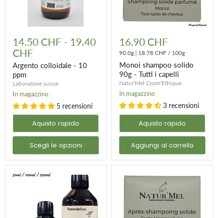
Argento
Monoi
colloidale
shampoo
14.50 CHF
-
19.40
16.90 CHF
-
solido
CHF
10
90g
90.0g
|
18.78 CHF
/
100g
ppm
-
Monoi shampoo solido
Argento colloidale - 10
Tutti
90g - Tutti i capelli
ppm
i
Natur'Mel Cosm'Ethique
Laboratoire suisse
capelli
In magazzino
In magazzino
3 recensioni
5 recensioni
Aquisto rapido
Aquisto rapido
Scegli le opzioni
Aggiungi al carrello