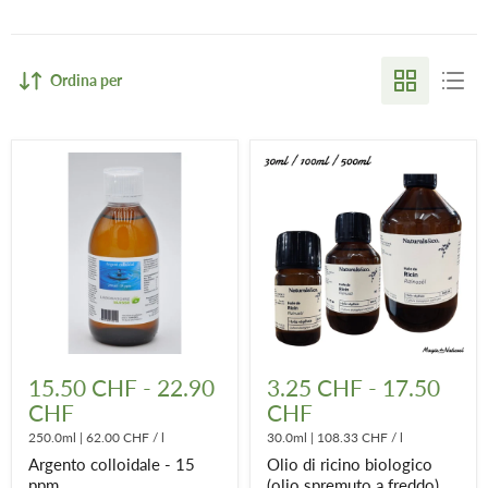
Ordina per
Argento
Olio
colloidale
di
15.50 CHF
-
22.90
3.25 CHF
-
17.50
-
ricino
CHF
CHF
15
biologico
ppm
(olio
250.0ml
|
62.00 CHF
/
l
30.0ml
|
108.33 CHF
/
l
spremuto
Argento colloidale - 15
Olio di ricino biologico
a
freddo)
ppm
(olio spremuto a freddo)