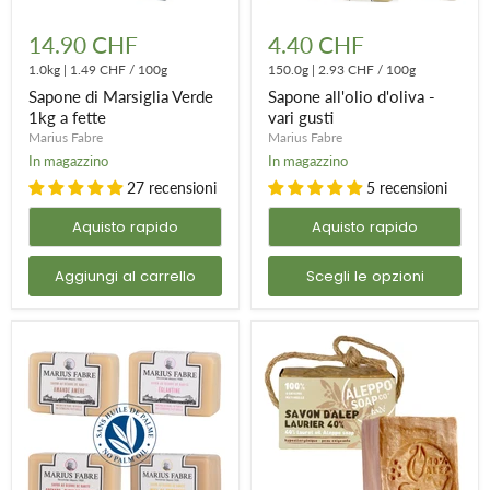
Sapone
Sapone
pasta di sapone
di
all'olio
14.90 CHF
4.40 CHF
Marsiglia
d'oliva
Verde
1.0kg
|
1.49 CHF
/
100g
-
150.0g
|
2.93 CHF
/
100g
Fanghi, grasso, vernice, il
il sapone naturale in pasta raschiante
è
1kg
vari
Sapone di Marsiglia Verde
Sapone all'olio d'oliva -
a
gusti
l'alleato perfetto per le mani molto sporche o macchiate. Per la
1kg a fette
vari gusti
fette
pelle appena rasata, invece, il
il
tradizionale sapone hammam in
Marius Fabre
Marius Fabre
In magazzino
In magazzino
pasta
avrà tutto da soddisfare con le sue proprietà detergenti e
27 recensioni
5 recensioni
drenanti.
Aquisto rapido
Aquisto rapido
Saponi ipoallergenici adatti ad ogni situazione!
Aggiungi al carrello
Scegli le opzioni
Accessori per sapone
Perché La Magie du Naturel pensa a tutto, e soprattutto a te,
offriamo un'ampia scelta di accessori per sapone come il
bottiglia di vetro della pompa
,
portasapone
, il
filo per tagliare
il sapone
, il
sacchetto di sapone
o il
scatola di sapone
.