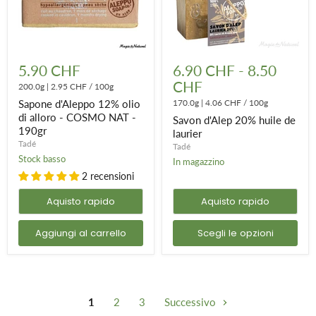
Sapone
Savon
d'Aleppo
d'Alep
5.90 CHF
6.90 CHF
-
8.50
12%
20%
CHF
olio
200.0g
|
2.95 CHF
/
100g
huile
di
de
Sapone d'Aleppo 12% olio
170.0g
|
4.06 CHF
/
100g
alloro
laurier
di alloro - COSMO NAT -
Savon d'Alep 20% huile de
-
190gr
COSMO
laurier
NAT
Tadé
Tadé
-
Stock basso
In magazzino
190gr
2 recensioni
Aquisto rapido
Aquisto rapido
Aggiungi al carrello
Scegli le opzioni
1
2
3
Successivo