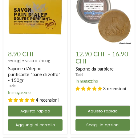
Sapone
Sapone
d'Aleppo
da
8.90 CHF
12.90 CHF
-
16.90
purificante
barbiere
CHF
"pane
150.0g
|
5.93 CHF
/
100g
di
Sapone d'Aleppo
Sapone da barbiere
zolfo"
purificante "pane di zolfo"
Tadé
-
- 150gr
150gr
In magazzino
Tadé
3 recensioni
In magazzino
4 recensioni
Aquisto rapido
Aquisto rapido
Aggiungi al carrello
Scegli le opzioni