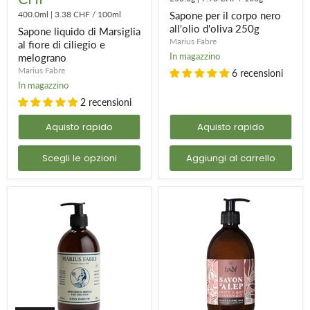
al
nero
400.0ml
|
3.38 CHF
/
100ml
Sapone per il corpo nero
fiore
all'olio
all'olio d'oliva 250g
Sapone liquido di Marsiglia
di
d'oliva
Marius Fabre
ciliegio
250g
al fiore di ciliegio e
e
In magazzino
melograno
melograno
Marius Fabre
6 recensioni
In magazzino
2 recensioni
Aquisto rapido
Aquisto rapido
Scegli le opzioni
Aggiungi al carrello