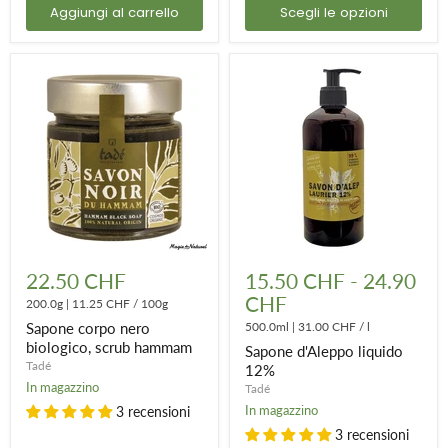
Aggiungi al carrello
Scegli le opzioni
Sapone
Sapone
corpo
d'Aleppo
22.50 CHF
15.50 CHF
-
24.90
nero
liquido
CHF
biologico,
200.0g
|
11.25 CHF
/
100g
12%
scrub
Sapone corpo nero
500.0ml
|
31.00 CHF
/
l
hammam
biologico, scrub hammam
Sapone d'Aleppo liquido
Tadé
12%
In magazzino
Tadé
In magazzino
3 recensioni
3 recensioni