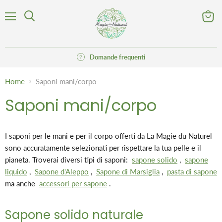
Menu
Visuali
Cerca
il
carrell
Domande frequenti
Home
Saponi mani/corpo
Saponi mani/corpo
I saponi per le mani e per il corpo offerti da La Magie du Naturel
sono accuratamente selezionati per rispettare la tua pelle e il
pianeta. Troverai diversi tipi di saponi:
sapone solido
,
sapone
liquido
,
Sapone d'Aleppo
,
Sapone di Marsiglia
,
pasta di sapone
ma anche
accessori per sapone
.
Sapone solido naturale