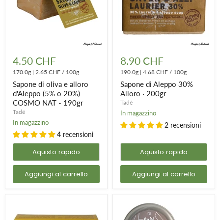
Sapone
Sapone
di
di
4.50 CHF
8.90 CHF
oliva
Aleppo
e
170.0g
|
2.65 CHF
/
100g
30%
190.0g
|
4.68 CHF
/
100g
alloro
Alloro
Sapone di oliva e alloro
Sapone di Aleppo 30%
d'Aleppo
·
d'Aleppo (5% o 20%)
Alloro · 200gr
(5%
200gr
COSMO NAT - 190gr
Tadé
o
20%)
Tadé
In magazzino
COSMO
In magazzino
2 recensioni
NAT
4 recensioni
-
190gr
Aquisto rapido
Aquisto rapido
Aggiungi al carrello
Aggiungi al carrello