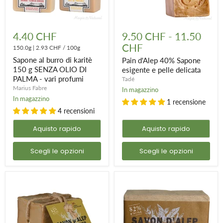
Sapone
Pain
al
d'Alep
4.40 CHF
9.50 CHF
-
11.50
burro
40%
CHF
di
150.0g
|
2.93 CHF
/
100g
Sapone
karitè
esigente
Sapone al burro di karitè
Pain d'Alep 40% Sapone
150
e
150 g SENZA OLIO DI
esigente e pelle delicata
g
pelle
PALMA - vari profumi
Tadé
SENZA
delicata
OLIO
Marius Fabre
In magazzino
DI
In magazzino
1 recensione
PALMA
4 recensioni
-
vari
profumi
Aquisto rapido
Aquisto rapido
Scegli le opzioni
Scegli le opzioni