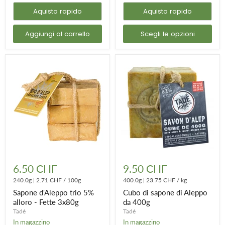
Aquisto rapido
Aquisto rapido
Aggiungi al carrello
Scegli le opzioni
Sapone
Cubo
d'Aleppo
di
6.50 CHF
9.50 CHF
trio
sapone
5%
240.0g
|
2.71 CHF
/
100g
di
400.0g
|
23.75 CHF
/
kg
alloro
Aleppo
Sapone d'Aleppo trio 5%
Cubo di sapone di Aleppo
-
da
alloro - Fette 3x80g
da 400g
Fette
400g
Tadé
Tadé
3x80g
In magazzino
In magazzino