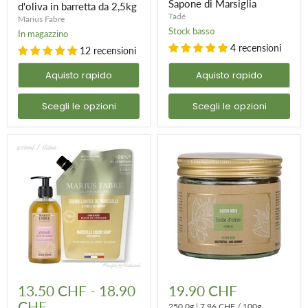
Sapone di Marsiglia
da
-
d'oliva in barretta da 2,5kg
2,5kg
Sapone
Tadé
Marius Fabre
di
Stock basso
In magazzino
Marsiglia
4 recensioni
12 recensioni
Aquisto rapido
Aquisto rapido
Scegli le opzioni
Scegli le opzioni
Sapone
Sapone
liquido
per
13.50 CHF
-
18.90
19.90 CHF
di
il
CHF
Marsiglia
corpo
250.0g
|
7.96 CHF
/
100g