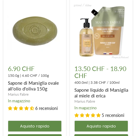
Sapone
Sapone
di
liquido
6.90 CHF
13.50 CHF
-
18.90
Marsiglia
di
CHF
ovale
150.0g
|
4.60 CHF
/
100g
Marsiglia
all'olio
al
Sapone di Marsiglia ovale
400.0ml
|
3.38 CHF
/
100ml
d'oliva
miele
all'olio d'oliva 150g
Sapone liquido di Marsiglia
150g
di
Marius Fabre
erica
al miele di erica
In magazzino
Marius Fabre
In magazzino
6 recensioni
5 recensioni
Aquisto rapido
Aquisto rapido