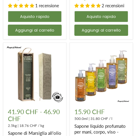
1 recensione
2 recensioni
Aquisto rapido
Aquisto rapido
Aggiungi al carrello
Aggiungi al carrello
Sapone
Sapone
di
liquido
41.90 CHF
-
46.90
15.90 CHF
Marsiglia
profumato
CHF
all'olio
per
500.0ml
|
31.80 CHF
/
l
d'oliva
mani,
2.5kg
|
18.76 CHF
/
kg
Sapone liquido profumato
in
corpo,
per mani, corpo, viso -
Sapone di Marsiglia all'olio
barretta
viso