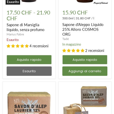
Esaurito
Sapone
Sapone
di
d'Aleppo
17.50 CHF
-
21.90
15.90 CHF
Marsiglia
Liquido
CHF
liquido,
25%
500.0ml
|
31.80 CHF
/
l
senza
Alloro
Sapone d'Aleppo Liquido
Sapone di Marsiglia
profumo
COSMOS
25% Alloro COSMOS
liquido, senza profumo
ORG
ORG
Marius Fabre
Tadé
Esaurito
In magazzino
4 recensioni
2 recensioni
Aquisto rapido
Aquisto rapido
Esaurito
Aggiungi al carrello