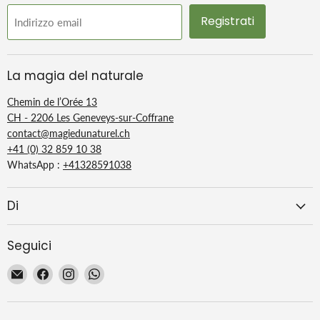
Registrati
Indirizzo email
La magia del naturale
Chemin de l’Orée 13
CH - 2206 Les Geneveys-sur-Coffrane
contact@magiedunaturel.ch
+41 (0) 32 859 10 38
WhatsApp :
+41328591038
Di
Seguici
Email
Trovaci
Trovaci
Trovaci
La
su
su
su
Magie
Facebook
Instagram
WhatsApp
du