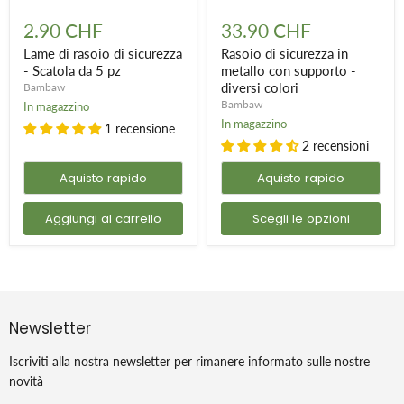
Lame
Rasoio
di
di
2.90 CHF
33.90 CHF
rasoio
sicurezza
di
in
Lame di rasoio di sicurezza
Rasoio di sicurezza in
sicurezza
metallo
- Scatola da 5 pz
metallo con supporto -
-
con
diversi colori
Bambaw
Scatola
supporto
Bambaw
In magazzino
da
-
5
diversi
In magazzino
1 recensione
pz
colori
2 recensioni
Aquisto rapido
Aquisto rapido
Aggiungi al carrello
Scegli le opzioni
Newsletter
Iscriviti alla nostra newsletter per rimanere informato sulle nostre
novità