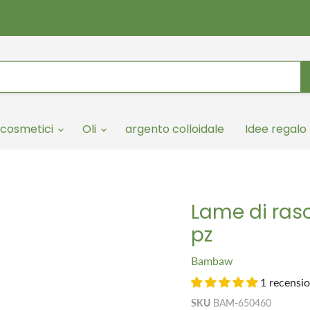
cosmetici
Oli
argento colloidale
Idee regalo
Lame di raso
pz
Bambaw
1 recensi
SKU
BAM-650460