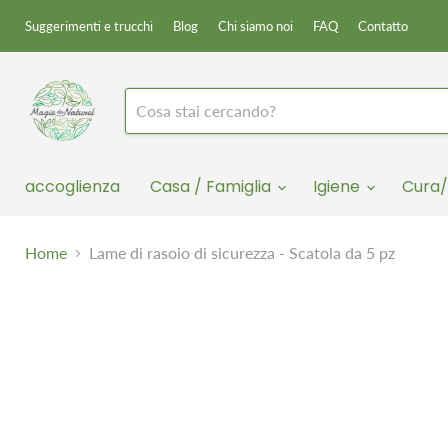
Suggerimenti e trucchi
Blog
Chi siamo noi
FAQ
Contatto
accoglienza
Casa / Famiglia
Igiene
Cura/
Home
Lame di rasoio di sicurezza - Scatola da 5 pz