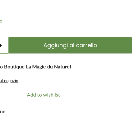
no
Aggiungi al carrello
so
Boutique La Magie du Naturel
sul negozio
Add to wishlist
one