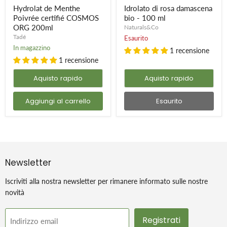
certifié
bio
Hydrolat de Menthe
Idrolato di rosa damascena
COSMOS
-
Poivrée certifié COSMOS
bio - 100 ml
ORG
100
ORG 200ml
Naturals&Co
200ml
ml
Tadé
Esaurito
In magazzino
1 recensione
1 recensione
Aquisto rapido
Aquisto rapido
Aggiungi al carrello
Esaurito
Newsletter
Iscriviti alla nostra newsletter per rimanere informato sulle nostre
novità
Registrati
Indirizzo email