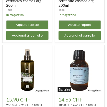
certificato cosmos org
certificato cosmos org
org
200ml
200ml
200ml
200ml
Tadé
Tadé
In magazzino
In magazzino
Aquisto rapido
Aquisto rapido
Aggiungi al carrello
Aggiungi al carrello
Esaurito
Hydrolat
Idrolato
de
di
15.90 CHF
14.65 CHF
Menthe
rosa
Poivrée
200.0ml
|
7.95 CHF
/
100ml
damascena
100.0ml
|
14.65 CHF
/
100ml