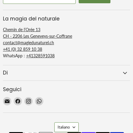
La magia del naturale
Chemin de l’Orée 13
CH - 2206 Les Geneveys-sur-Coffrane
contact@magiedunaturel.ch
+41 (0) 32 859 10 38
WhatsApp :
+41328591038
Di
Seguici
Email
Trovaci
Trovaci
Trovaci
La
su
su
su
Magie
Facebook
Instagram
WhatsApp
du
Lingua
Naturel
Italiano