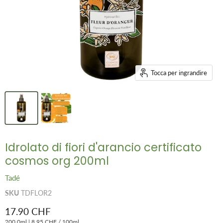
Tocca per ingrandire
Idrolato di fiori d'arancio certificato
cosmos org 200ml
Tadé
SKU
TDFLOR2
Prezzo attuale
17.90 CHF
200.0ml
|
8.95 CHF
/
100ml