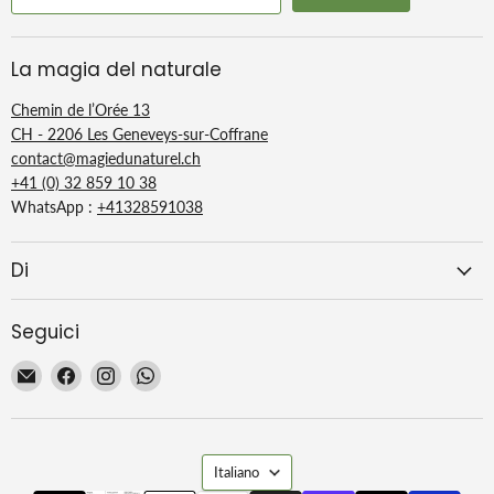
Rigenerante
Schiarente, ridona
luminosità
e
luminosità
all'incarnato.
Tonico delicato,
lenisce
e
rinfresca
delicatamente la pelle.
La magia del naturale
Sublime, floreale, fruttato, rinfrescante, l'idrolato di fiori
Chemin de l’Orée 13
d'arancio profuma piacevolmente i tuoi cosmetici per la
CH - 2206 Les Geneveys-sur-Coffrane
casa.
contact@magiedunaturel.ch
+41 (0) 32 859 10 38
WhatsApp :
+41328591038
Di
Seguici
Email
Trovaci
Trovaci
Trovaci
La
su
su
su
Magie
Facebook
Instagram
WhatsApp
du
Lingua
Naturel
Italiano