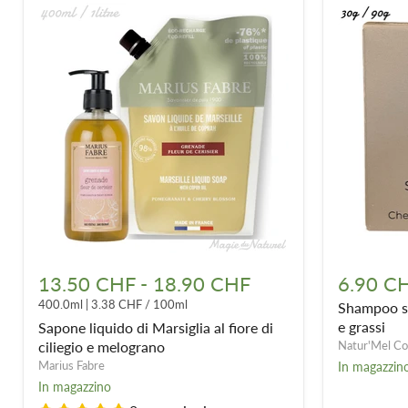
Sapone
Shampoo
liquido
solido
13.50 CHF
-
18.90 CHF
6.90 C
di
-
400.0ml
|
3.38 CHF
/
100ml
Shampoo sol
Marsiglia
Rhassoul
al
Capelli
e grassi
Sapone liquido di Marsiglia al fiore di
fiore
fini
ciliegio e melograno
Natur'Mel Co
di
e
Marius Fabre
In magazzin
ciliegio
grassi
In magazzino
e
melograno