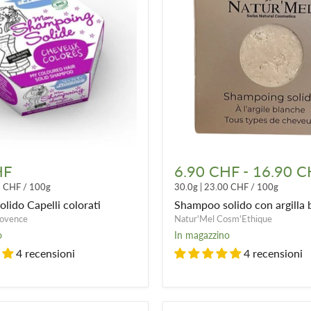
Shampoo
solido
HF
6.90 CHF
-
16.90 C
con
5 CHF
/
100g
30.0g
|
23.00 CHF
/
100g
argilla
bianca
lido Capelli colorati
Shampoo solido con argilla 
rovence
Natur'Mel Cosm'Ethique
o
In magazzino
4 recensioni
4 recensioni