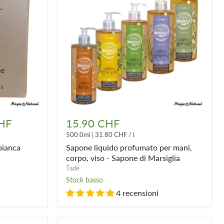
Sapone
liquido
HF
15.90 CHF
profumato
500.0ml
|
31.80 CHF
/
l
per
mani,
bianca
Sapone liquido profumato per mani,
corpo,
corpo, viso - Sapone di Marsiglia
viso
Tadé
-
Stock basso
Sapone
di
4 recensioni
Marsiglia