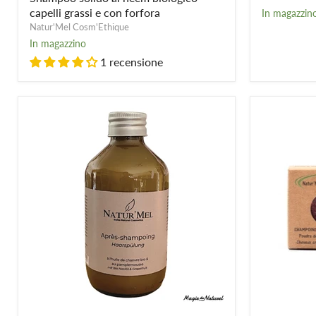
-
capelli grassi e con forfora
In magazzin
capelli
Natur'Mel Cosm'Ethique
grassi
In magazzino
e
con
1 recensione
forfora
Balsamo
Shampoo