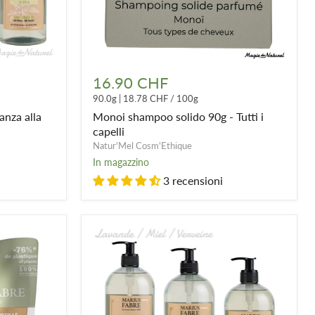
Monoi
shampoo
16.90 CHF
solido
90.0g
|
18.78 CHF
/
100g
90g
-
anza alla
Monoi shampoo solido 90g - Tutti i
Tutti
capelli
i
Natur'Mel Cosm'Ethique
capelli
In magazzino
3 recensioni