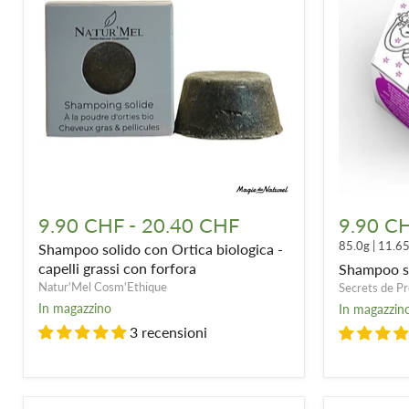
Shampoo
Shampoo
solido
solido
9.90 CHF
-
20.40 CHF
9.90 C
con
Capelli
85.0g
|
11.6
Shampoo solido con Ortica biologica -
Ortica
colorati
biologica
capelli grassi con forfora
Shampoo so
-
Natur'Mel Cosm'Ethique
Secrets de P
capelli
In magazzino
In magazzin
grassi
3 recensioni
con
forfora