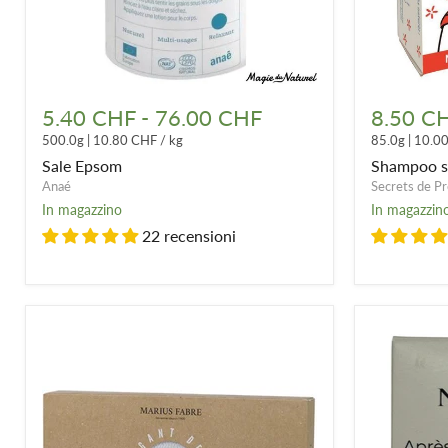
Sale
Shampoo
Epsom
solido
5.40 CHF
-
76.00 CHF
8.50 C
-
500.0g
|
10.80 CHF
/
kg
85.0g
|
10.0
3
varianti
Sale Epsom
Shampoo so
Anaé
Secrets de P
In magazzino
In magazzin
22 recensioni