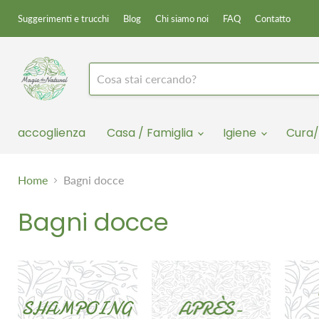
Suggerimenti e trucchi
Blog
Chi siamo noi
FAQ
Contatto
accoglienza
Casa / Famiglia
Igiene
Cura/
Home
Bagni docce
Bagni docce