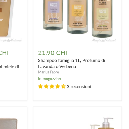
Shampoo
famiglia
 CHF
21.90 CHF
1L,
Shampoo famiglia 1L, Profumo di
Profumo
di
Lavanda o Verbena
l miele di
Lavanda
Marius Fabre
o
In magazzino
Verbena
3 recensioni