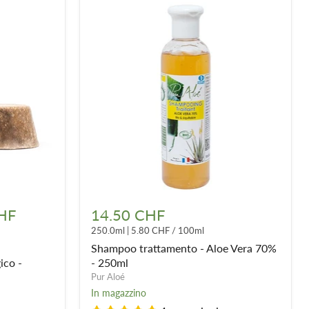
Shampoo
trattamento
HF
14.50 CHF
-
250.0ml
|
5.80 CHF
/
100ml
Aloe
Vera
Shampoo trattamento - Aloe Vera 70%
70%
ico -
- 250ml
-
Pur Aloé
250ml
In magazzino