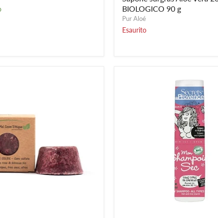
BIOLOGICO
BIOLOGICO 90 g
o
90
Pur Aloé
g
Esaurito
Shampoo