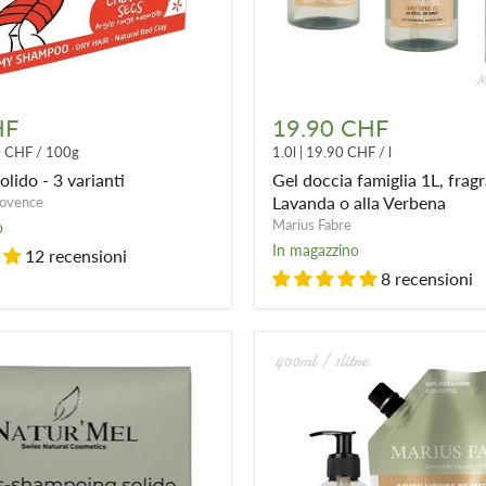
Gel
doccia
HF
19.90 CHF
famiglia
0 CHF
/
100g
1.0l
|
19.90 CHF
/
l
1L,
fragranza
lido - 3 varianti
Gel doccia famiglia 1L, fragr
alla
Lavanda o alla Verbena
rovence
Lavanda
Marius Fabre
o
o
In magazzino
12 recensioni
alla
Verbena
8 recensioni