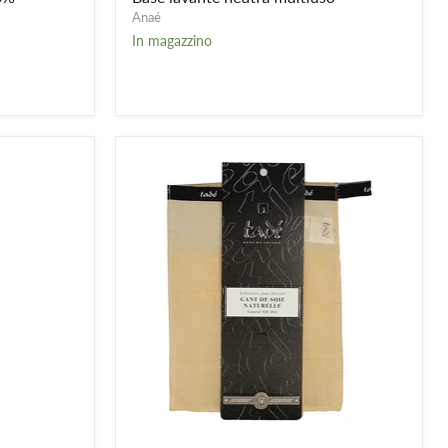
Anaé
In magazzino
Guanto