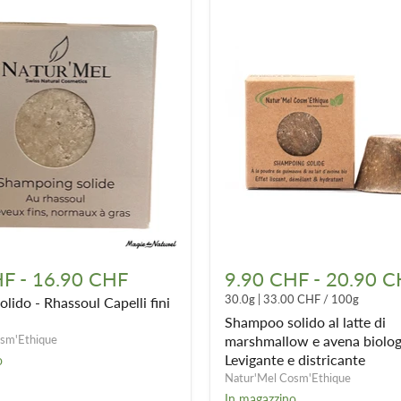
Shampoo
solido
HF
-
16.90 CHF
9.90 CHF
-
20.90 C
al
30.0g
|
33.00 CHF
/
100g
ido - Rhassoul Capelli fini
latte
di
Shampoo solido al latte di
marshmallow
sm'Ethique
marshmallow e avena biolog
e
Levigante e districante
o
avena
Natur'Mel Cosm'Ethique
biologico
In magazzino
-