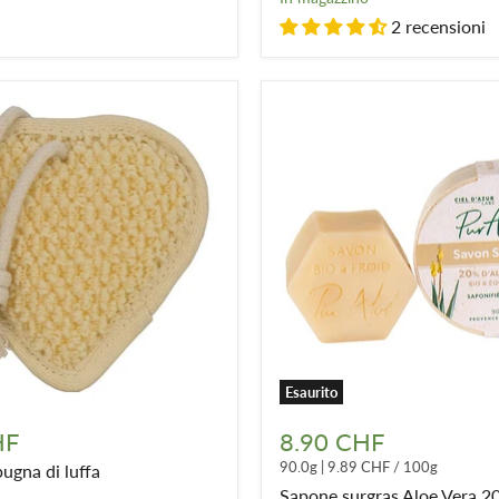
Levigante
2 recensioni
e
districante
Esaurito
Sapone
surgras
HF
8.90 CHF
Aloe
90.0g
|
9.89 CHF
/
100g
ugna di luffa
Vera
20%
Sapone surgras Aloe Vera 2