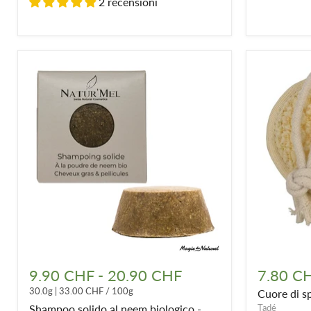
2 recensioni
Shampoo
Cuore
solido
di
9.90 CHF
-
20.90 CHF
7.80 C
al
spugna
30.0g
|
33.00 CHF
/
100g
Cuore di sp
neem
di
biologico
luffa
Shampoo solido al neem biologico -
Tadé