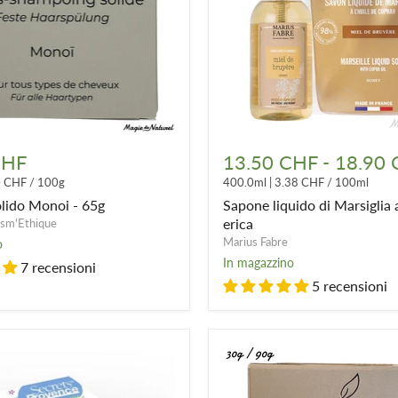
Sapone
liquido
CHF
13.50 CHF
-
18.90
di
0 CHF
/
100g
400.0ml
|
3.38 CHF
/
100ml
Marsiglia
al
lido Monoi - 65g
Sapone liquido di Marsiglia a
miele
erica
sm'Ethique
di
Marius Fabre
o
erica
In magazzino
7 recensioni
5 recensioni