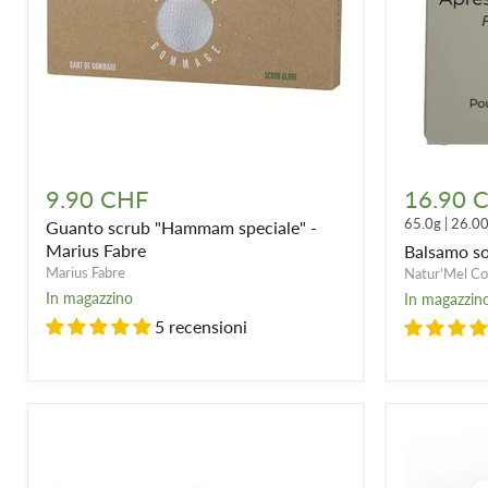
Guanto
Balsamo
scrub
solido
9.90 CHF
16.90 
"Hammam
Monoi
65.0g
|
26.0
Guanto scrub "Hammam speciale" -
speciale"
-
-
65g
Marius Fabre
Balsamo so
Marius
Marius Fabre
Natur'Mel Co
Fabre
In magazzino
In magazzin
5 recensioni