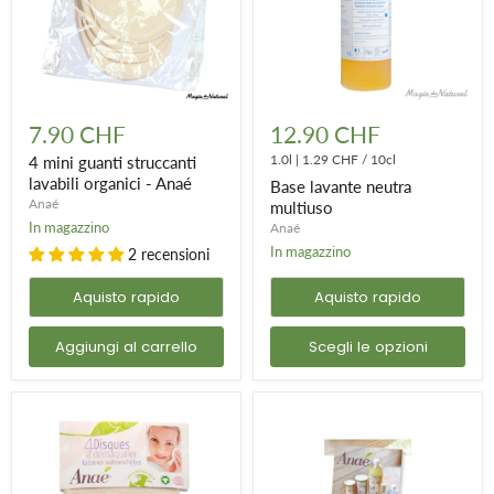
4
Base
mini
lavante
7.90 CHF
12.90 CHF
guanti
neutra
struccanti
multiuso
1.0l
|
1.29 CHF
/
10cl
4 mini guanti struccanti
lavabili
lavabili organici - Anaé
Base lavante neutra
organici
Anaé
multiuso
-
In magazzino
Anaé
Anaé
In magazzino
2 recensioni
Aquisto rapido
Aquisto rapido
Aggiungi al carrello
Scegli le opzioni