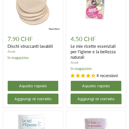
Dischi
Le
struccanti
mie
7.90 CHF
4.50 CHF
lavabili
ricette
essenziali
Dischi struccanti lavabili
Le mie ricette essenziali
per
per l'igiene e la bellezza
Anaé
l'igiene
naturali
In magazzino
e
Anaé
la
bellezza
In magazzino
naturali
4 recensioni
Aquisto rapido
Aquisto rapido
Aggiungi al carrello
Aggiungi al carrello