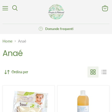
Menu
Visuali
Cerca
il
carrell
Domande frequenti
Home
Anaé
Anaé
Ordina per