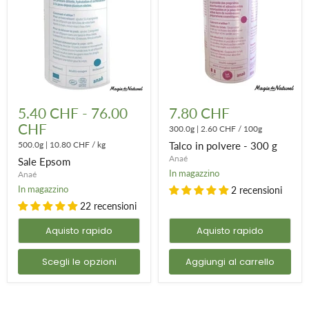
Sale
Talco
Epsom
in
5.40 CHF
-
76.00
7.80 CHF
polvere
CHF
-
300.0g
|
2.60 CHF
/
100g
300
500.0g
|
10.80 CHF
/
kg
Talco in polvere - 300 g
g
Anaé
Sale Epsom
In magazzino
Anaé
In magazzino
2 recensioni
22 recensioni
Aquisto rapido
Aquisto rapido
Scegli le opzioni
Aggiungi al carrello