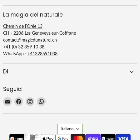
La magia del naturale
Chemin de l’Orée 13
CH - 2206 Les Geneveys-sur-Coffrane
contact@magiedunaturel.ch
+41 (0) 32 859 10 38
WhatsApp :
+41328591038
Di
Seguici
Email
Trovaci
Trovaci
Trovaci
La
su
su
su
Magie
Facebook
Instagram
WhatsApp
du
Lingua
Naturel
Italiano