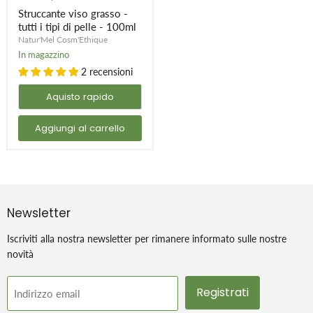
tutti
Struccante viso grasso -
ammorbidire la pelle.
i
tutti i tipi di pelle - 100ml
tipi
Natur'Mel Cosm'Ethique
di
pelle
In magazzino
-
2 recensioni
100ml
Aquisto rapido
Aggiungi al carrello
Newsletter
Iscriviti alla nostra newsletter per rimanere informato sulle nostre
novità
Registrati
Indirizzo email