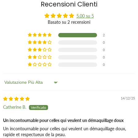
Si prega di eseguire sempre un test di tolleranza cutanea nella
Recensioni Clienti
piega del gomito 24 ore prima dell'uso.
5.00 su 5
Basato su 2 recensioni
2
0
0
0
0
Sort by
14/12/25
Catherine B.
Un incontournable pour celles qui veulent un démaquillage doux
Un incontournable pour celles qui veulent un démaquillage doux,
rapide et respectueux de la peau.