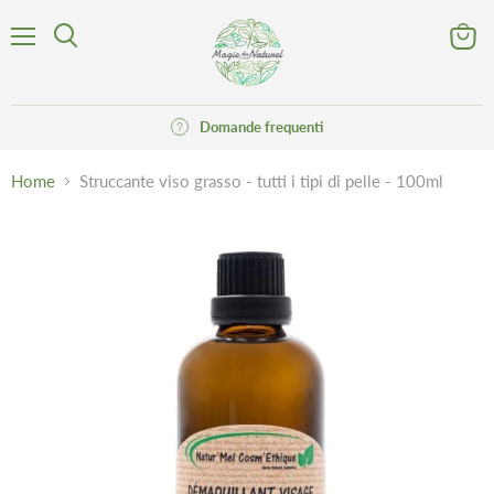
Menu
Visuali
Cerca
il
carrell
Domande frequenti
Home
Struccante viso grasso - tutti i tipi di pelle - 100ml