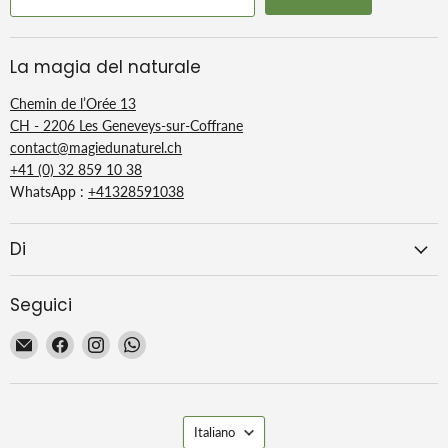
La magia del naturale
Chemin de l’Orée 13
CH - 2206 Les Geneveys-sur-Coffrane
contact@magiedunaturel.ch
+41 (0) 32 859 10 38
WhatsApp :
+41328591038
Di
Seguici
Email
Trovaci
Trovaci
Trovaci
La
su
su
su
Magie
Facebook
Instagram
WhatsApp
du
Lingua
Naturel
Italiano