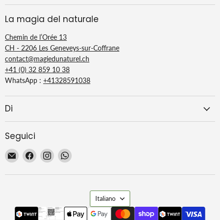
La magia del naturale
Chemin de l’Orée 13
CH - 2206 Les Geneveys-sur-Coffrane
contact@magiedunaturel.ch
+41 (0) 32 859 10 38
WhatsApp :
+41328591038
Di
Seguici
Email
Trovaci
Trovaci
Trovaci
La
su
su
su
Magie
Facebook
Instagram
WhatsApp
du
Lingua
Naturel
Italiano