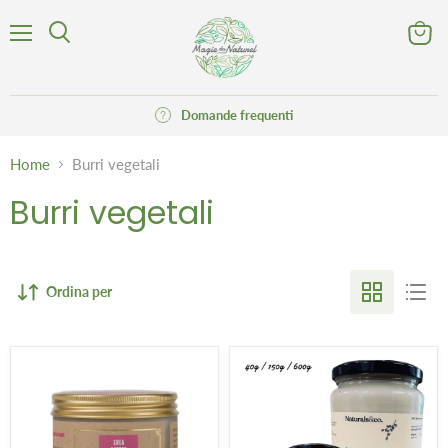
Menu
Visuali
Cerca
il
carrell
Domande frequenti
Home
Burri vegetali
Burri vegetali
Ordina per