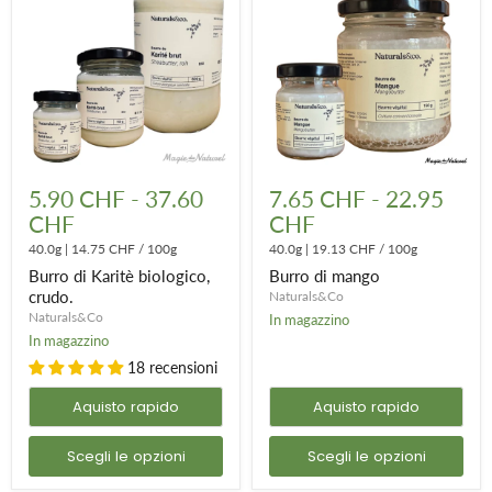
Burro
Burro
di
di
5.90 CHF
-
37.60
7.65 CHF
-
22.95
Karitè
mango
CHF
CHF
biologico,
crudo.
40.0g
|
14.75 CHF
/
100g
40.0g
|
19.13 CHF
/
100g
Burro di Karitè biologico,
Burro di mango
crudo.
Naturals&Co
Naturals&Co
In magazzino
In magazzino
18 recensioni
Aquisto rapido
Aquisto rapido
Scegli le opzioni
Scegli le opzioni