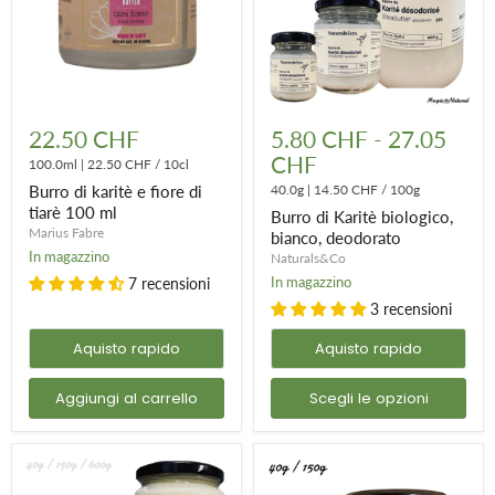
Burro
Burro
di
di
22.50 CHF
5.80 CHF
-
27.05
karitè
Karitè
CHF
e
100.0ml
|
22.50 CHF
/
10cl
biologico,
fiore
bianco,
Burro di karitè e fiore di
40.0g
|
14.50 CHF
/
100g
di
deodorato
tiarè 100 ml
Burro di Karitè biologico,
tiarè
Marius Fabre
100
bianco, deodorato
ml
In magazzino
Naturals&Co
In magazzino
7 recensioni
3 recensioni
Aquisto rapido
Aquisto rapido
Aggiungi al carrello
Scegli le opzioni