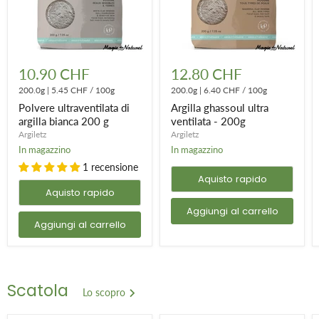
Polvere
Argilla
ultraventilata
ghassoul
10.90 CHF
12.80 CHF
di
ultra
argilla
200.0g
|
5.45 CHF
/
100g
ventilata
200.0g
|
6.40 CHF
/
100g
bianca
-
Polvere ultraventilata di
Argilla ghassoul ultra
200
200g
argilla bianca 200 g
ventilata - 200g
g
Argiletz
Argiletz
In magazzino
In magazzino
1 recensione
Aquisto rapido
Aquisto rapido
Aggiungi al carrello
Aggiungi al carrello
Scatola
Lo scopro