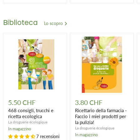
Biblioteca
Lo scopro
468
Ricettario
consigli,
della
5.50 CHF
3.80 CHF
trucchi
farmacia
e
-
468 consigli, trucchi e
Ricettario della farmacia -
ricetta
Faccio
ricetta ecologica
Faccio i miei prodotti per
ecologica
i
la pulizia!
La droguerie écologique
miei
La droguerie écologique
In magazzino
prodotti
per
In magazzino
7 recensioni
la