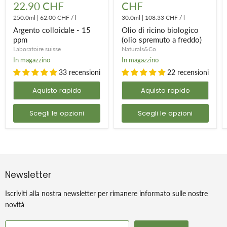
22.90 CHF
CHF
15
biologico
ppm
(olio
250.0ml
|
62.00 CHF
/
l
30.0ml
|
108.33 CHF
/
l
spremuto
Argento colloidale - 15
Olio di ricino biologico
a
freddo)
ppm
(olio spremuto a freddo)
Laboratoire suisse
Naturals&Co
In magazzino
In magazzino
33 recensioni
22 recensioni
Aquisto rapido
Aquisto rapido
Scegli le opzioni
Scegli le opzioni
Newsletter
Iscriviti alla nostra newsletter per rimanere informato sulle nostre
novità