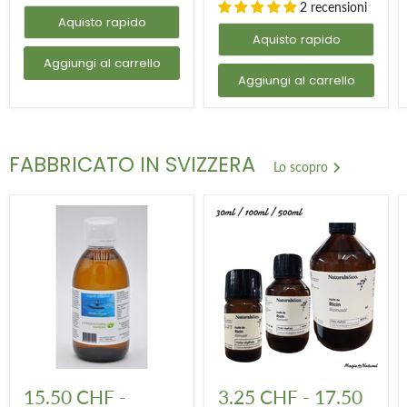
2 recensioni
pulizia!
Aquisto rapido
Aquisto rapido
Aggiungi al carrello
Aggiungi al carrello
FABBRICATO IN SVIZZERA
Lo scopro
Argento
Olio
colloidale
di
15.50 CHF
-
3.25 CHF
-
17.50
-
ricino