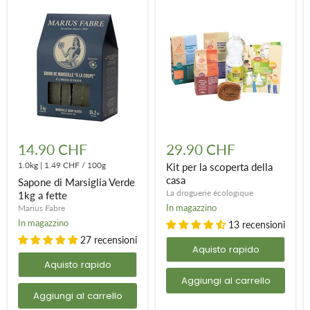
Sapone
Kit
di
per
14.90 CHF
29.90 CHF
Marsiglia
la
Verde
1.0kg
|
1.49 CHF
/
100g
scoperta
Kit per la scoperta della
1kg
della
casa
Sapone di Marsiglia Verde
a
casa
La droguerie écologique
1kg a fette
fette
In magazzino
Marius Fabre
In magazzino
13 recensioni
27 recensioni
Aquisto rapido
Aquisto rapido
Aggiungi al carrello
Aggiungi al carrello