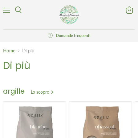
Menu
Visuali
Cerca
il
carrell
Domande frequenti
Home
Di più
Di più
argille
Lo scopro