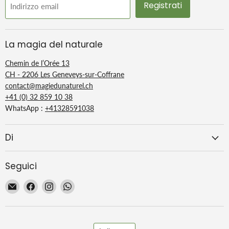
Registrati
Indirizzo email
La magia del naturale
Chemin de l’Orée 13
CH - 2206 Les Geneveys-sur-Coffrane
contact@magiedunaturel.ch
+41 (0) 32 859 10 38
WhatsApp :
+41328591038
Di
Seguici
Email
Trovaci
Trovaci
Trovaci
La
su
su
su
Magie
Facebook
Instagram
WhatsApp
du