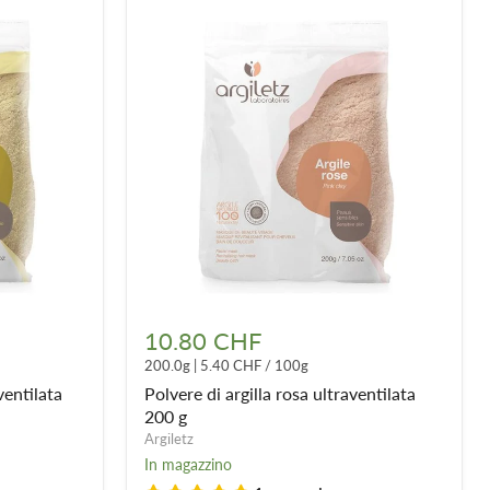
Polvere
di
10.80 CHF
argilla
200.0g
|
5.40 CHF
/
100g
rosa
ultraventilata
ventilata
Polvere di argilla rosa ultraventilata
200
200 g
g
Argiletz
In magazzino