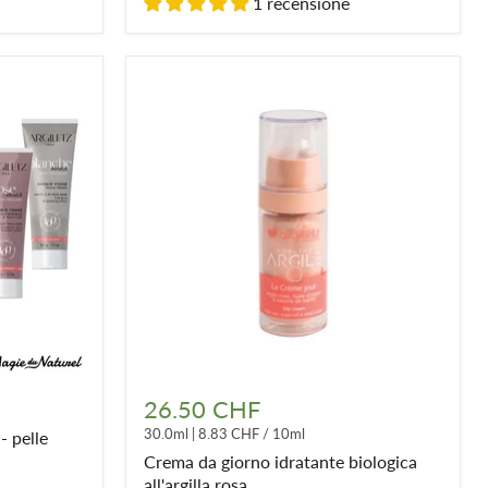
1 recensione
Crema
da
26.50 CHF
giorno
30.0ml
|
8.83 CHF
/
10ml
- pelle
idratante
biologica
Crema da giorno idratante biologica
all'argilla
all'argilla rosa