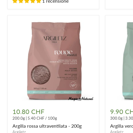
1 recensione
Argilla
Argilla
rossa
verde
10.80 CHF
9.90 C
ultraventilata
ultraventil
200.0g
|
5.40 CHF
/
100g
300.0g
|
3.3
-
300g
200g
Argilla rossa ultraventilata - 200g
Argilla ver
Argiletz
Argiletz