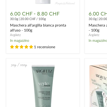
Maschera
Maschera
all'argilla
all'argilla
6.00 CHF
-
8.80 CHF
6.00 C
bianca
gialla
30.0g
|
20.00 CHF
/
100g
30.0g
|
20.0
pronta
pronta
all'uso
all'uso
Maschera all'argilla bianca pronta
Maschera al
-
-
all'uso - 100g
- 100g
100g
100g
Argiletz
Argiletz
In magazzino
In magazzin
1 recensione