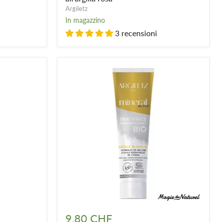
rosa
Argiletz
In magazzino
3 recensioni
Dentifricio
organico
9.80 CHF