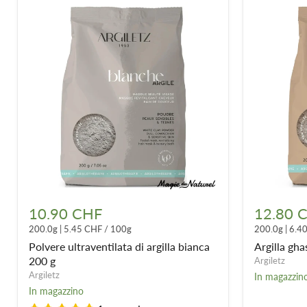
Polvere
Argilla
ultraventilata
ghassoul
10.90 CHF
12.80 
di
ultra
200.0g
|
5.45 CHF
/
100g
200.0g
|
6.4
argilla
ventilata
bianca
-
Polvere ultraventilata di argilla bianca
Argilla gha
200
200g
200 g
Argiletz
g
Argiletz
In magazzin
In magazzino