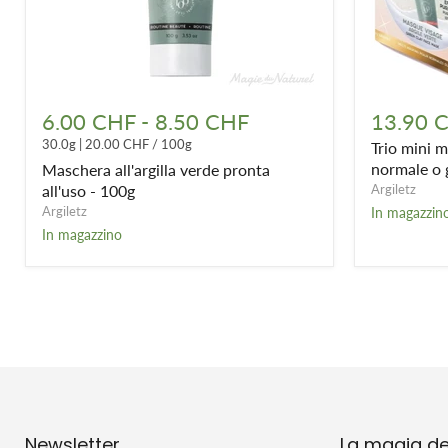
Maschera
Trio
all'argilla
mini
6.00 CHF
-
8.50 CHF
13.90 
verde
maschere
30.0g
|
20.00 CHF
/
100g
Trio mini m
pronta
di
all'uso
argilla
normale o 
Maschera all'argilla verde pronta
-
-
all'uso - 100g
Argiletz
100g
pelle
Argiletz
In magazzin
normale
In magazzino
o
grassa
Newsletter
La magia de