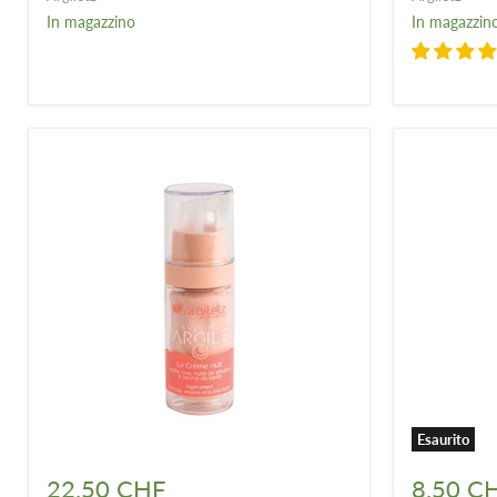
In magazzino
In magazzin
Esaurito
Crema
Crema
notte
mani
22.50 CHF
8.50 C