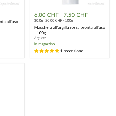
Maschera
all'argilla
6.00 CHF
-
7.50 CHF
rossa
30.0g
|
20.00 CHF
/
100g
nta all'uso
pronta
all'uso
Maschera all'argilla rossa pronta all'uso
-
- 100g
100g
Argiletz
In magazzino
1 recensione