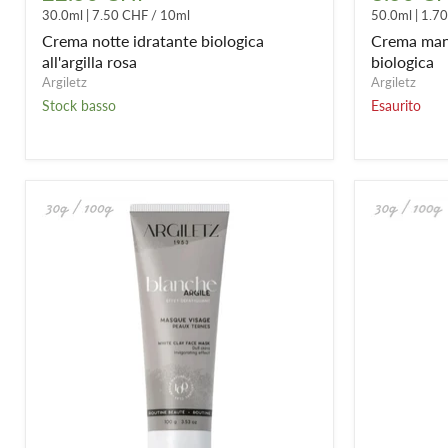
idratante
con
30.0ml
|
7.50 CHF
/
10ml
50.0ml
|
1.7
biologica
argilla
all'argilla
bianca
Crema notte idratante biologica
Crema mani
rosa
biologica
all'argilla rosa
biologica
Argiletz
Argiletz
Stock basso
Esaurito