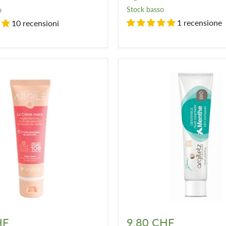
pelle
Stock basso
o
sensibile
1 recensione
10 recensioni
o
matura
Dentifricio
organico
HF
9.80 CHF