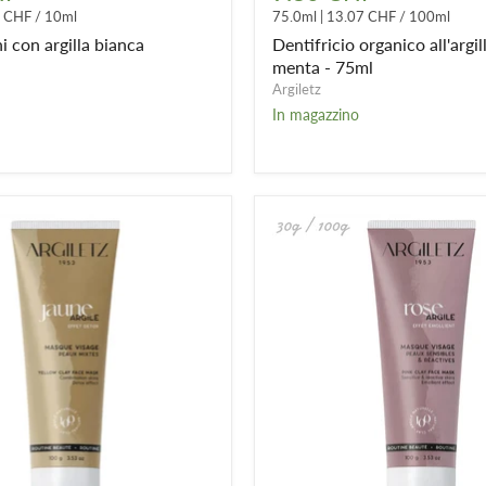
all'argilla
0 CHF
/
10ml
75.0ml
|
13.07 CHF
/
100ml
bianca
e
 con argilla bianca
Dentifricio organico all'argil
menta
menta - 75ml
-
Argiletz
75ml
In magazzino