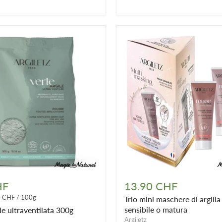
Trio
mini
HF
13.90 CHF
ata
maschere
0 CHF
/
100g
Trio mini maschere di argilla 
di
argilla
sensibile o matura
de ultraventilata 300g
-
Argiletz