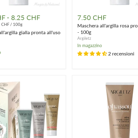
Maschera
all'argilla
HF
-
8.25 CHF
7.50 CHF
rosa
0 CHF
/
100g
Maschera all'argilla rosa pro
pronta
all'uso
- 100g
l'argilla gialla pronta all'uso
-
Argiletz
100g
In magazzino
o
2 recensioni