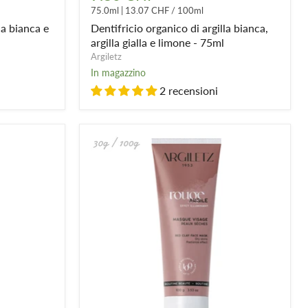
di
75.0ml
|
13.07 CHF
/
100ml
argilla
bianca,
la bianca e
Dentifricio organico di argilla bianca,
argilla
argilla gialla e limone - 75ml
gialla
Argiletz
e
In magazzino
limone
-
2 recensioni
75ml