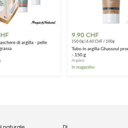
Tubo
in
CHF
9.90 CHF
argilla
150.0g
|
6.60 CHF
/
100g
aschere di argilla - pelle
Ghassoul
pronto
grassa
Tubo in argilla Ghassoul pro
all'uso
- 150 g
-
Argiletz
o
150
In magazzino
g
l naturale
Di