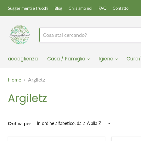
Suggerimenti e trucchi
Blog
Chi siamo noi
FAQ
Contatto
accoglienza
Casa / Famiglia
Igiene
Cura/
Home
Argiletz
Argiletz
Ordina per