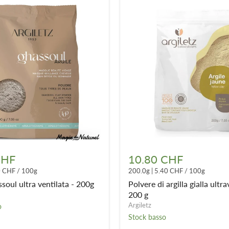
Polvere
di
CHF
10.80 CHF
argilla
0 CHF
/
100g
200.0g
|
5.40 CHF
/
100g
gialla
ultraventilata
ssoul ultra ventilata - 200g
Polvere di argilla gialla ultra
200
200 g
g
Argiletz
o
Stock basso