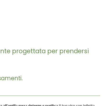
ente progettata per prendersi
ssamenti.
 all'argilla rossa
deterge
e
purifica
il tuo viso con infinita