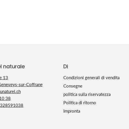
l naturale
Di
e 13
Condizioni generali di vendita
Geneveys-sur-Coffrane
Consegne
naturel.ch
politica sulla riservatezza
 10 38
Politica di ritorno
328591038
Impronta