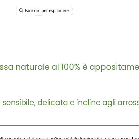
Fare clic per espandere
ossa naturale al 100% è appositam
 sensibile, delicata e incline agli arro
elle quanto nel donarle un'incredibile luminosità, questa
maschera