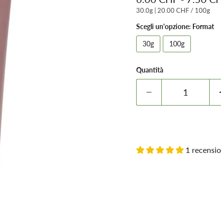
30.0g
|
20.00 CHF
/
100g
Scegli un'opzione: Format
30g
100g
Quantità
1 recensi