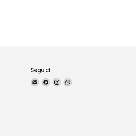
Seguici
Email
Trovaci
Trovaci
Trovaci
La
su
su
su
Magie
Facebook
Instagram
WhatsApp
du
Naturel