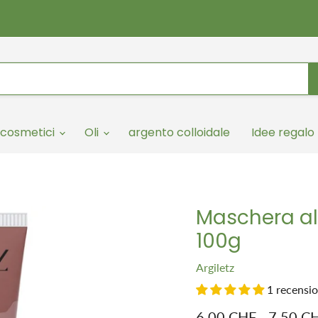
cosmetici
Oli
argento colloidale
Idee regalo
Maschera all
100g
Argiletz
1 recensi
6.00 CHF
-
7.50 C