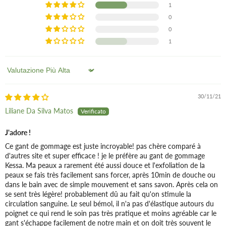
1
Sulla pelle secca:
0
Massaggio quotidiano dalla testa ai piedi.
0
1
Sort by
30/11/21
Liliane Da Silva Matos
J'adore !
Ce gant de gommage est juste incroyable! pas chère comparé à
d'autres site et super efficace ! je le préfère au gant de gommage
Kessa. Ma peaux a rarement été aussi douce et l'exfoliation de la
peaux se fais très facilement sans forcer, après 10min de douche ou
dans le bain avec de simple mouvement et sans savon. Après cela on
se sent très légère! probablement dû au fait qu'on stimule la
circulation sanguine. Le seul bémol, il n'a pas d'élastique autours du
poignet ce qui rend le soin pas très pratique et moins agréable car le
gant s'échappe facilement de notre main et on doit très souvent le