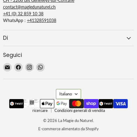
CH - 2206 Les Geneveys-sur-Coffrane
contact@magiedunaturel.ch
+41 (0) 32 859 10 38
WhatsApp :
+41328591038
Di
Seguici
Email
Trovaci
Trovaci
Trovaci
La
su
su
su
Magie
Facebook
Instagram
WhatsApp
du
Lingua
Naturel
Italiano
ricercare
Condizioni generali di vendita
© 2026 La Magie du Naturel.
E-commerce alimentato da Shopify