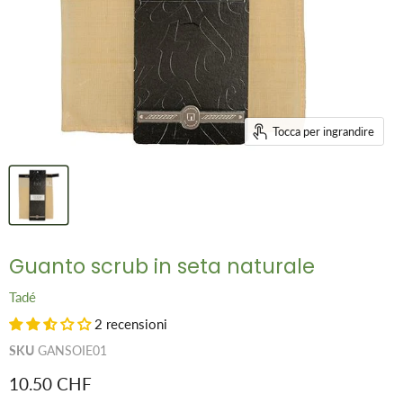
Tocca per ingrandire
Guanto scrub in seta naturale
Tadé
2 recensioni
SKU
GANSOIE01
Prezzo attuale
10.50 CHF