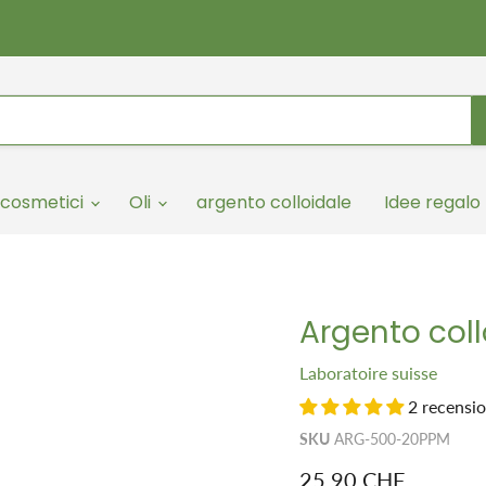
cosmetici
Oli
argento colloidale
Idee regalo
Argento coll
Laboratoire suisse
2 recensio
SKU
ARG-500-20PPM
Prezzo attuale
25.90 CHF