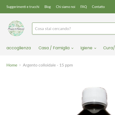
Suggerimenti e trucchi
Blog
Chi siamo noi
FAQ
Contatto
accoglienza
Casa / Famiglia
Igiene
Cura/
Home
Argento colloidale - 15 ppm