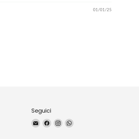
01/01/25
Seguici
Email
Trovaci
Trovaci
Trovaci
La
su
su
su
Magie
Facebook
Instagram
WhatsApp