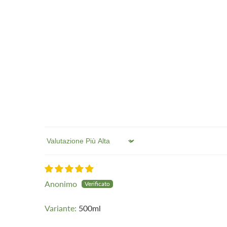
Sort by
Anonimo
500ml