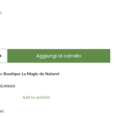
no
Aggiungi al carrello
so
Boutique La Magie du Naturel
sul negozio
Add to wishlist
ni