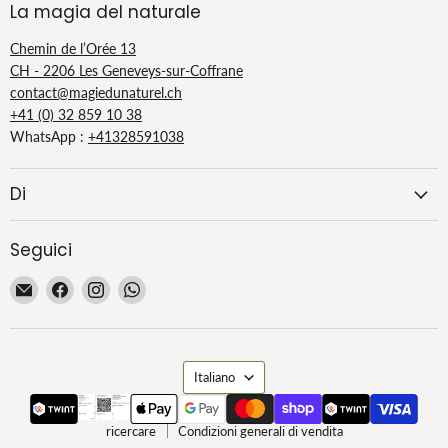
La magia del naturale
Chemin de l’Orée 13
CH - 2206 Les Geneveys-sur-Coffrane
contact@magiedunaturel.ch
+41 (0) 32 859 10 38
WhatsApp :
+41328591038
Di
Seguici
Email
Trovaci
Trovaci
Trovaci
La
su
su
su
Magie
Facebook
Instagram
WhatsApp
du
Lingua
Naturel
Italiano
ricercare
Condizioni generali di vendita