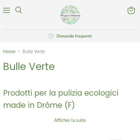
Menu
Visuali
Cerca
il
carrell
Domande frequenti
Home
Bulle Verte
Bulle Verte
Prodotti per la pulizia ecologici
made in Drôme (F)
Afficher la suite
Pulisci la tua casa rispettando
l'ambiente grazie al marchio Bulle