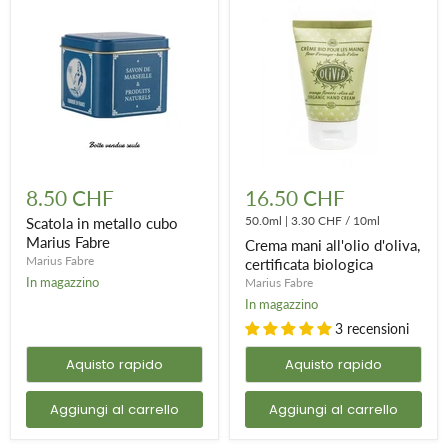
Scatola
Crema
in
mani
8.50 CHF
16.50 CHF
metallo
all'olio
cubo
d'oliva,
50.0ml
|
3.30 CHF
/
10ml
Scatola in metallo cubo
Marius
certificata
Marius Fabre
Crema mani all'olio d'oliva,
Fabre
biologica
Marius Fabre
certificata biologica
In magazzino
Marius Fabre
In magazzino
3 recensioni
Aquisto rapido
Aquisto rapido
Aggiungi al carrello
Aggiungi al carrello