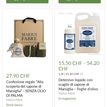
Detersivo
liquido
15.50 CHF
-
54.20
con
CHF
scaglie
Confezione
di
regalo
1.0l
|
15.50 CHF
/
l
27.90 CHF
sapone
"Alla
Detersivo liquido con
di
scoperta
Confezione regalo "Alla
Marsiglia
scaglie di sapone di
del
scoperta del sapone di
–
Marsiglia – Foglie d’olivo
sapone
Marsiglia" - SENZA OLIO
Foglie
di
Marius Fabre
DI PALMA
d’olivo
Marsiglia"
In magazzino
Marius Fabre
-
SENZA
Stock basso