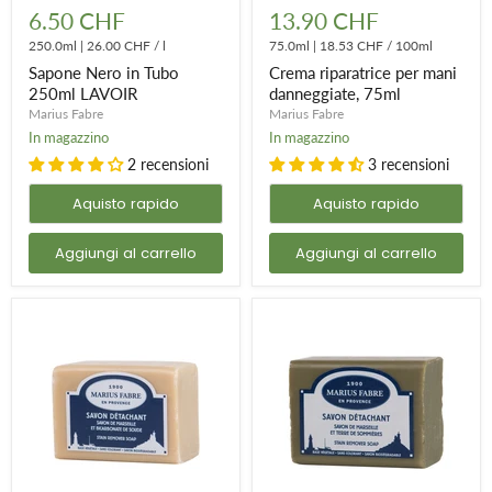
Nero
riparatrice
6.50 CHF
13.90 CHF
in
per
Tubo
250.0ml
|
26.00 CHF
/
l
mani
75.0ml
|
18.53 CHF
/
100ml
250ml
danneggiate,
Sapone Nero in Tubo
Crema riparatrice per mani
LAVOIR
75ml
250ml LAVOIR
danneggiate, 75ml
Marius Fabre
Marius Fabre
In magazzino
In magazzino
2 recensioni
3 recensioni
Aquisto rapido
Aquisto rapido
Aggiungi al carrello
Aggiungi al carrello