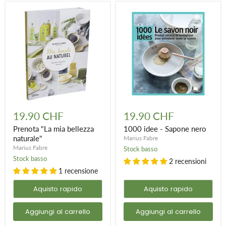
Prenota
1000
"La
idee
19.90 CHF
19.90 CHF
mia
-
bellezza
Sapone
Prenota "La mia bellezza
1000 idee - Sapone nero
naturale"
nero
naturale"
Marius Fabre
Marius Fabre
Stock basso
Stock basso
2 recensioni
1 recensione
Aquisto rapido
Aquisto rapido
Aggiungi al carrello
Aggiungi al carrello