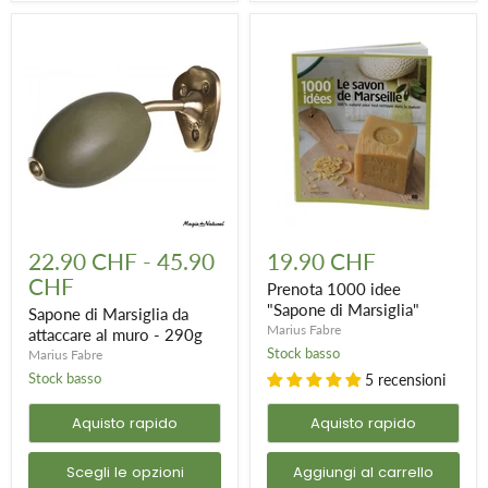
Sapone
Prenota
di
1000
22.90 CHF
-
45.90
19.90 CHF
Marsiglia
idee
CHF
da
"Sapone
Prenota 1000 idee
attaccare
di
"Sapone di Marsiglia"
Sapone di Marsiglia da
al
Marsiglia"
Marius Fabre
attaccare al muro - 290g
muro
Stock basso
Marius Fabre
-
290g
Stock basso
5 recensioni
Aquisto rapido
Aquisto rapido
Scegli le opzioni
Aggiungi al carrello