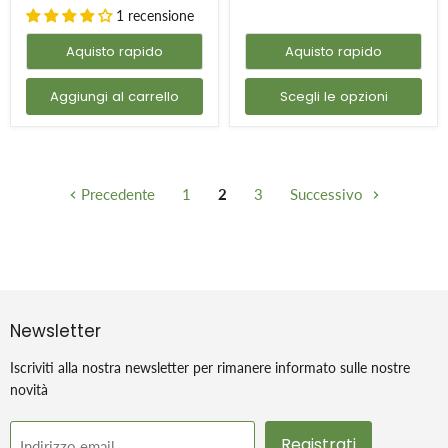
OLIO
1 recensione
DI
PALMA
Aquisto rapido
Aquisto rapido
Aggiungi al carrello
Scegli le opzioni
Precedente
1
2
3
Successivo
Newsletter
Iscriviti alla nostra newsletter per rimanere informato sulle nostre
novità
Registrati
Indirizzo email