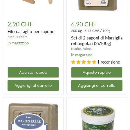
Filo
Set
da
di
2.90 CHF
6.90 CHF
taglio
2
per
saponi
200.0g
|
3.45 CHF
/
100g
Filo da taglio per sapone
sapone
di
Marius Fabre
Set di 2 saponi di Marsiglia
Marsiglia
In magazzino
rettangolari (2x100g)
rettangolari
Marius Fabre
(2x100g)
In magazzino
1 recensione
Aquisto rapido
Aquisto rapido
Aggiungi al carrello
Aggiungi al carrello