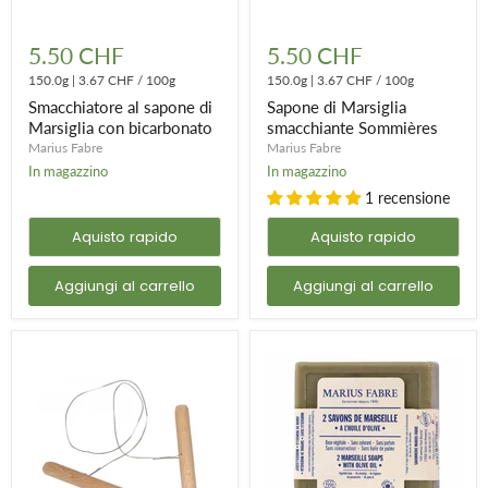
Smacchiatore
Sapone
al
di
5.50 CHF
5.50 CHF
sapone
Marsiglia
di
150.0g
|
3.67 CHF
/
100g
smacchiante
150.0g
|
3.67 CHF
/
100g
Marsiglia
Sommières
Smacchiatore al sapone di
Sapone di Marsiglia
con
Marsiglia con bicarbonato
smacchiante Sommières
bicarbonato
Marius Fabre
Marius Fabre
In magazzino
In magazzino
1 recensione
Aquisto rapido
Aquisto rapido
Aggiungi al carrello
Aggiungi al carrello