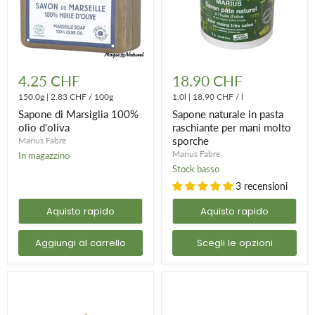
Sapone
Sapone
di
naturale
4.25 CHF
18.90 CHF
Marsiglia
in
100%
150.0g
|
2.83 CHF
/
100g
pasta
1.0l
|
18.90 CHF
/
l
olio
raschiante
Sapone di Marsiglia 100%
Sapone naturale in pasta
d'oliva
per
olio d'oliva
raschiante per mani molto
mani
sporche
Marius Fabre
molto
sporche
Marius Fabre
In magazzino
Stock basso
3 recensioni
Aquisto rapido
Aquisto rapido
Aggiungi al carrello
Scegli le opzioni