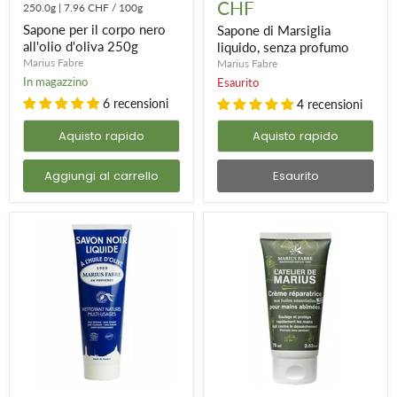
Marsiglia
,
burro di karitè e fiore di Tiarè
CHF
, detersivo per piatti al
corpo
250.0g
|
7.96 CHF
/
100g
liquido,
nero
senza
sapone
di Marsiglia
, sapone nero in tubetto
,
latte corpo
Sapone per il corpo nero
Sapone di Marsiglia
all'olio
profumo
all'olio d'oliva 250g
liquido, senza profumo
idratante
,
sapone di Marsiglia per il bucato
e tanti altri prodotti
d'oliva
Marius Fabre
Marius Fabre
250g
Marius Fabré!
In magazzino
Esaurito
6 recensioni
4 recensioni
Aquisto rapido
Aquisto rapido
Aggiungi al carrello
Esaurito
Sapone
Crema