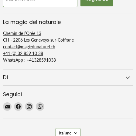
La magia del naturale
Chemin de l’Orée 13
CH - 2206 Les Geneveys-sur-Coffrane
contact@magiedunaturel.ch
+41 (0) 32 859 10 38
WhatsApp :
+41328591038
Di
Seguici
Email
Trovaci
Trovaci
Trovaci
La
su
su
su
Magie
Facebook
Instagram
WhatsApp
du
Lingua
Naturel
Italiano