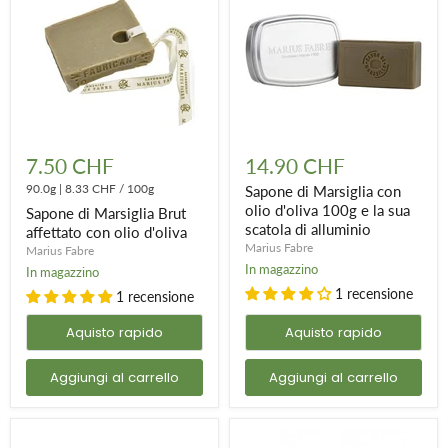
Sapone
Sapone
di
di
7.50 CHF
14.90 CHF
Marsiglia
Marsiglia
Brut
90.0g
|
8.33 CHF
/
100g
con
Sapone di Marsiglia con
affettato
olio
olio d'oliva 100g e la sua
Sapone di Marsiglia Brut
con
d'oliva
scatola di alluminio
affettato con olio d'oliva
olio
100g
Marius Fabre
Marius Fabre
d'oliva
e
la
In magazzino
In magazzino
sua
1 recensione
1 recensione
scatola
di
Aquisto rapido
Aquisto rapido
alluminio
Aggiungi al carrello
Aggiungi al carrello