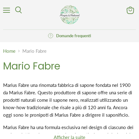
Menu
Visuali
Cerca
il
carrell
Domande frequenti
Home
Mario Fabre
Mario Fabre
Marius Fabre una rinomata fabbrica di sapone fondata nel 1900
da Marius Fabre. Questo produttore di sapone offre una serie di
prodotti naturali come il sapone nero, realizzati utilizzando un
know-how tradizionale che risale a più di 120 anni fa. Ancora
oggi sono le pronipoti di Marius Fabre a dirigere il saponificio.
Marius Fabre ha una formula esclusiva nel design di ciascuno dei
suoi prodotti per la cura naturale, e in particolare nel design del
Afficher la suite