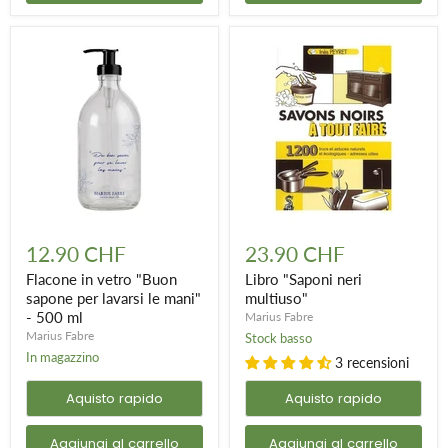
Flacone
Libro
in
"Saponi
12.90 CHF
23.90 CHF
vetro
neri
"Buon
multiuso"
Flacone in vetro "Buon
Libro "Saponi neri
sapone
sapone per lavarsi le mani"
multiuso"
per
- 500 ml
Marius Fabre
lavarsi
Marius Fabre
Stock basso
le
mani"
In magazzino
3 recensioni
-
500
Aquisto rapido
Aquisto rapido
ml
Aggiungi al carrello
Aggiungi al carrello