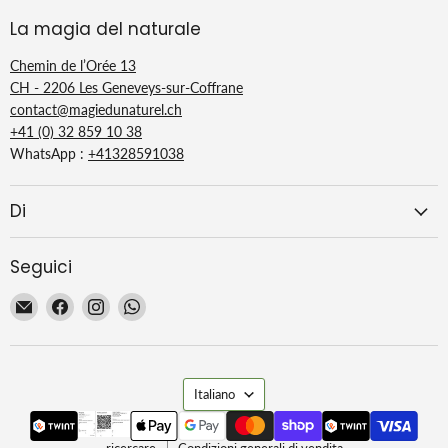
La magia del naturale
Chemin de l’Orée 13
CH - 2206 Les Geneveys-sur-Coffrane
contact@magiedunaturel.ch
+41 (0) 32 859 10 38
WhatsApp :
+41328591038
Di
Seguici
Email
Trovaci
Trovaci
Trovaci
La
su
su
su
Magie
Facebook
Instagram
WhatsApp
du
Lingua
Naturel
Italiano