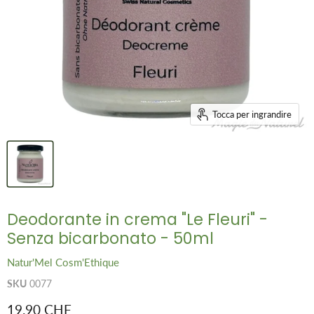
Tocca per ingrandire
Deodorante in crema "Le Fleuri" -
Senza bicarbonato - 50ml
Natur'Mel Cosm'Ethique
SKU
0077
Prezzo attuale
19.90 CHF