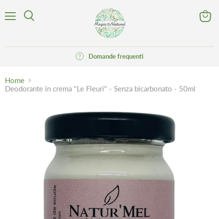
Menu
Visuali
Cerca
il
carrell
Domande frequenti
Home
Deodorante in crema "Le Fleuri" - Senza bicarbonato - 50ml