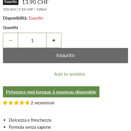
Prezzo attuale
13.90 CHF
Esaurito
250.0ml
|
5.56 CHF
/
100ml
Disponibilità:
Esaurito
Quantità
Esaurito
Add to wishlist
Prévenez-moi lorsque à nouveau disponible
2 recensioni
Dolcezza e freschezza
Formula senza sapone