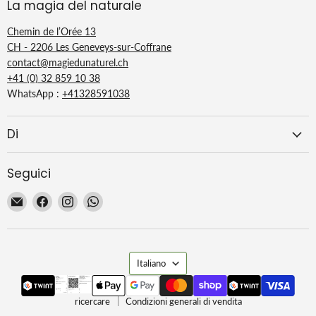
La magia del naturale
Chemin de l’Orée 13
CH - 2206 Les Geneveys-sur-Coffrane
contact@magiedunaturel.ch
+41 (0) 32 859 10 38
WhatsApp :
+41328591038
Di
Seguici
Email
Trovaci
Trovaci
Trovaci
La
su
su
su
Magie
Facebook
Instagram
WhatsApp
du
Lingua
Naturel
Italiano
ricercare
Condizioni generali di vendita