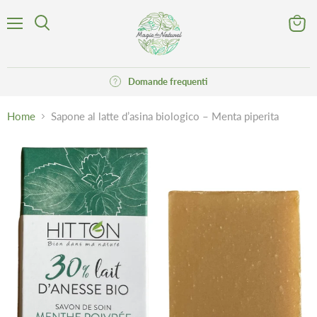
Menu
Visuali
Cerca
il
carrell
Domande frequenti
Home
Sapone al latte d’asina biologico – Menta piperita