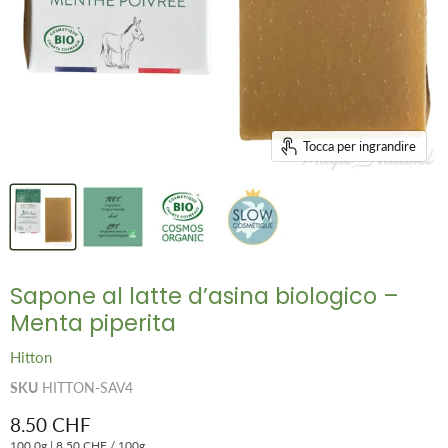
Tocca per ingrandire
Sapone al latte d’asina biologico –
Menta piperita
Hitton
SKU
HITTON-SAV4
Prezzo attuale
8.50 CHF
100.0g
|
8.50 CHF
/
100g