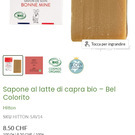
Tocca per ingrandire
Sapone al latte di capra bio – Bel
Colorito
Hitton
SKU
HITTON-SAV14
Prezzo attuale
8.50 CHF
100.0g
|
8.50 CHF
/
100g