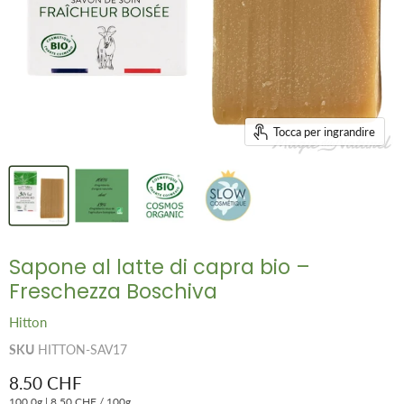
Tocca per ingrandire
Sapone al latte di capra bio –
Freschezza Boschiva
Hitton
SKU
HITTON-SAV17
Prezzo attuale
8.50 CHF
100.0g
|
8.50 CHF
/
100g