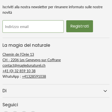
biologica. 100% di origine naturale. COSMOS ORGANIC certificato.
Iscriviti alla nostra newsletter per rimanere informato sulle nostre
novità
Registrati
Indirizzo email
La magia del naturale
Chemin de l’Orée 13
CH - 2206 Les Geneveys-sur-Coffrane
contact@magiedunaturel.ch
+41 (0) 32 859 10 38
WhatsApp :
+41328591038
Di
Seguici