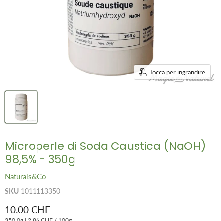
Tocca per ingrandire
Microperle di Soda Caustica (NaOH)
98,5% - 350g
Naturals&Co
SKU
1011113350
Prezzo attuale
10.00 CHF
350.0g
|
2.86 CHF
/
100g