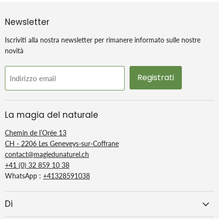
Caratteristica
Microperle
Newsletter
Conservare in un luogo fresco e
Conservazione
Iscriviti alla nostra newsletter per rimanere informato sulle nostre
asciutto, fuori dalla portata dei bambini
novità
Maneggiare con cautela. Indossare
Registrati
Indirizzo email
Precauzioni d'uso
dispositivi di protezione. Assicurati di
consultare le istruzioni di sicurezza.
La magia del naturale
Chemin de l’Orée 13
CH - 2206 Les Geneveys-sur-Coffrane
contact@magiedunaturel.ch
+41 (0) 32 859 10 38
WhatsApp :
+41328591038
Di