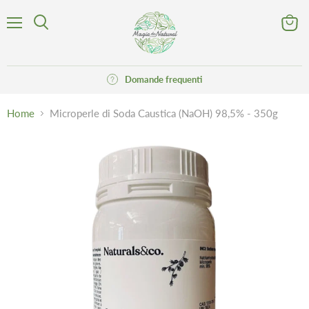
Menu
Visuali
Cerca
il
carrell
Domande frequenti
Home
Microperle di Soda Caustica (NaOH) 98,5% - 350g