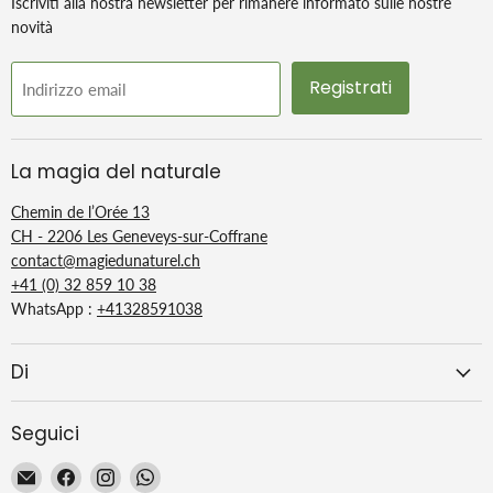
Iscriviti alla nostra newsletter per rimanere informato sulle nostre
novità
Registrati
Indirizzo email
La magia del naturale
Chemin de l’Orée 13
CH - 2206 Les Geneveys-sur-Coffrane
contact@magiedunaturel.ch
+41 (0) 32 859 10 38
WhatsApp :
+41328591038
Di
Seguici
Email
Trovaci
Trovaci
Trovaci