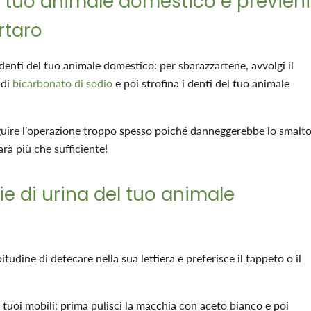
del tuo animale domestico e previeni
rtaro
denti del tuo animale domestico: per sbarazzartene, avvolgi il
 di
bicarbonato di sodio
e poi strofina i denti del tuo animale
eguire l'operazione troppo spesso poiché danneggerebbe lo smalt
arà più che sufficiente!
hie di urina del tuo animale
itudine di defecare nella sua lettiera e preferisce il tappeto o il
 tuoi mobili: prima pulisci la macchia con aceto bianco e poi