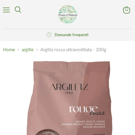
Menu
Visuali
Cerca
il
carrell
Domande frequenti
Home
argille
Argilla rossa ultraventilata - 200g