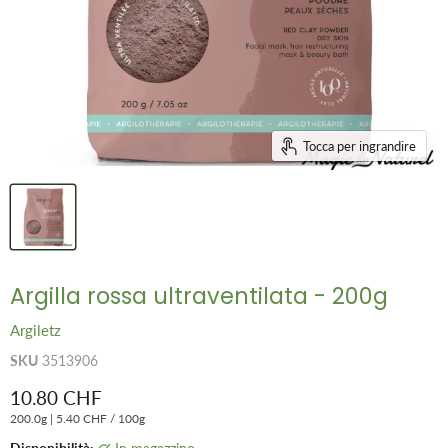
Tocca per ingrandire
Argilla rossa ultraventilata - 200g
Argiletz
SKU
3513906
Prezzo attuale
10.80 CHF
200.0g
|
5.40 CHF
/
100g