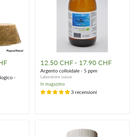
Argento
colloidale
HF
12.50 CHF
-
17.90 CHF
-
Argento colloidale - 5 ppm
5
ppm
ogico -
Laboratoire suisse
In magazzino
3 recensioni