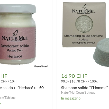
e
Shampoo
solido
CHF
16.90 CHF
"L'Homme"
8 CHF
/
10ml
90.0g
|
18.78 CHF
/
100g
-
90gr
 solido « L'Herbacé » - 50
Shampoo solido "L'Homme" 
Natur'Mel Cosm'Ethique
sm'Ethique
In magazzino
o