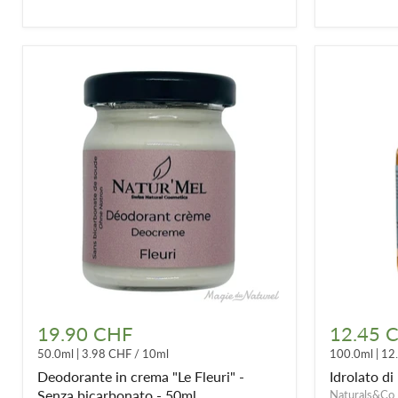
Deodorante
Idrolato
in
di
19.90 CHF
12.45 
crema
bambù
50.0ml
|
3.98 CHF
/
10ml
100.0ml
|
12
"Le
BIO
Fleuri"
Deodorante in crema "Le Fleuri" -
Idrolato d
-
Senza bicarbonato - 50ml
Naturals&Co