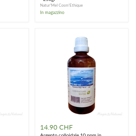
-
Natur'Mel Cosm'Ethique
250gr
In magazzino
Argento
colloidale
14.90 CHF
10
Argento colloidale 10 ppm in
ppm