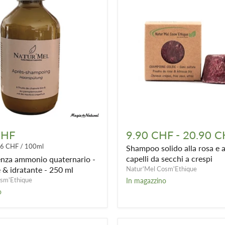
Shampoo
solido
CHF
9.90 CHF
-
20.90 C
alla
16 CHF
/
100ml
Shampoo solido alla rosa e al
o
rosa
e
capelli da secchi a crespi
nza ammonio quaternario -
all'ibisco
 & idratante - 250 ml
Natur'Mel Cosm'Ethique
-
sm'Ethique
In magazzino
capelli
o
da
secchi
a
crespi