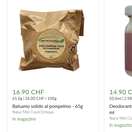
Balsamo
Deodorant
solido
solido
16.90 CHF
14.90 
al
«
65.0g
|
26.00 CHF
/
100g
50.0ml
|
2.9
pompelmo
L'Herbacé
-
»
Balsamo solido al pompelmo - 65g
Deodorante
65g
-
ml
Natur'Mel Cosm'Ethique
50
Natur'Mel Co
In magazzino
ml
In magazzin