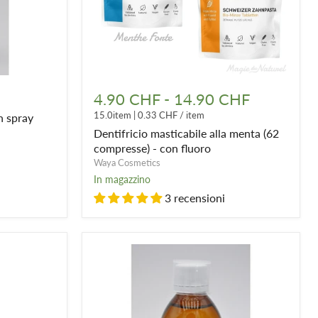
Dentifricio
masticabile
4.90 CHF
-
14.90 CHF
alla
15.0item
|
0.33 CHF
/
item
n spray
menta
(62
Dentifricio masticabile alla menta (62
compresse)
compresse) - con fluoro
-
Waya Cosmetics
con
In magazzino
fluoro
3 recensioni