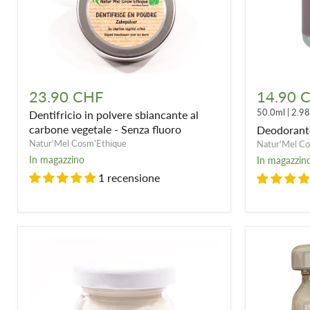
Dentifricio
Deodorant
in
solido
23.90 CHF
14.90 
polvere
«
50.0ml
|
2.9
Dentifricio in polvere sbiancante al
sbiancante
L'Original
al
»
carbone vegetale - Senza fluoro
Deodorante 
carbone
-
Natur'Mel Cosm'Ethique
Natur'Mel Co
vegetale
50ml
In magazzino
In magazzin
-
1 recensione
Senza
fluoro