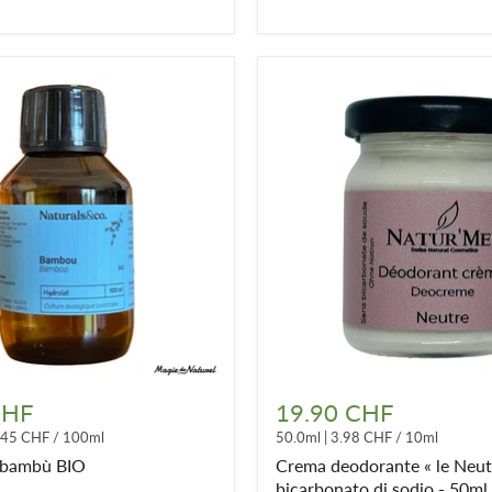
Crema
deodorante
CHF
19.90 CHF
«
.45 CHF
/
100ml
50.0ml
|
3.98 CHF
/
10ml
le
Neutre
i bambù BIO
Crema deodorante « le Neut
»
bicarbonato di sodio - 50ml