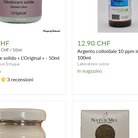
e
Argento
colloidale
CHF
12.90 CHF
10
8 CHF
/
10ml
Argento colloidale 10 ppm i
ppm
in
100ml
solido « L'Original » - 50ml
spray
Laboratoire suisse
sm'Ethique
100ml
In magazzino
o
3 recensioni