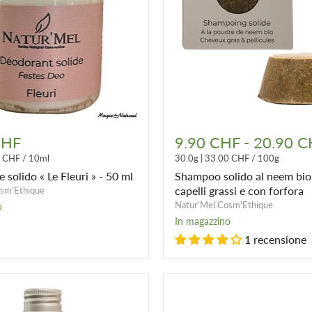
e
Shampoo
solido
CHF
9.90 CHF
-
20.90 C
al
8 CHF
/
10ml
30.0g
|
33.00 CHF
/
100g
neem
biologico
solido « Le Fleuri » - 50 ml
Shampoo solido al neem biol
-
capelli grassi e con forfora
sm'Ethique
capelli
Natur'Mel Cosm'Ethique
o
grassi
In magazzino
e
con
1 recensione
forfora