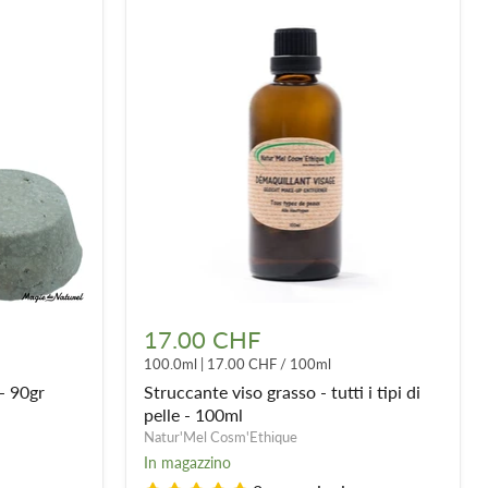
Struccante
viso
17.00 CHF
grasso
100.0ml
|
17.00 CHF
/
100ml
-
tutti
- 90gr
Struccante viso grasso - tutti i tipi di
i
pelle - 100ml
tipi
Natur'Mel Cosm'Ethique
di
In magazzino
pelle
-