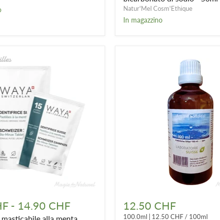
senza
Natur'Mel Cosm'Ethique
o
bicarbonato
In magazzino
di
sodio
-
50ml
Argento
e
colloidale
HF
-
14.90 CHF
12.50 CHF
5
100.0ml
|
12.50 CHF
/
100ml
 masticabile alla menta
ppm