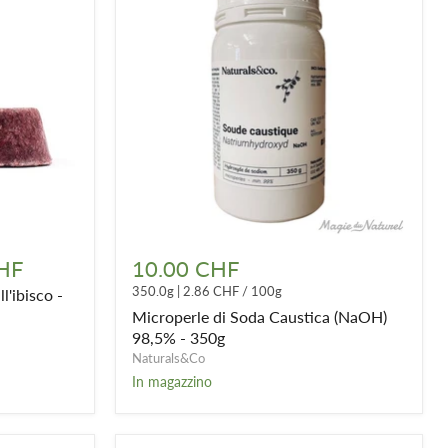
Microperle
di
HF
10.00 CHF
Soda
350.0g
|
2.86 CHF
/
100g
l'ibisco -
Caustica
(NaOH)
Microperle di Soda Caustica (NaOH)
98,5%
98,5% - 350g
-
Naturals&Co
350g
In magazzino