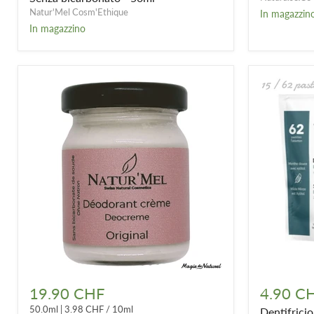
Senza
Natur'Mel Cosm'Ethique
In magazzin
bicarbonato
In magazzino
-
50ml
Crema
Dentifricio
deodorante
masticabil
19.90 CHF
4.90 C
«
alla
50.0ml
|
3.98 CHF
/
10ml
Dentifricio
L'Original
menta