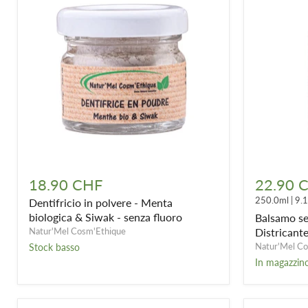
Dentifricio
Balsamo
in
senza
18.90 CHF
22.90 
polvere
ammonio
250.0ml
|
9.
Dentifricio in polvere - Menta
-
quaternari
Menta
-
biologica & Siwak - senza fluoro
Balsamo se
biologica
Districante
Natur'Mel Cosm'Ethique
Districante
&
&
Natur'Mel Co
Stock basso
Siwak
idratante
In magazzin
-
-
senza
250
fluoro
ml