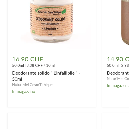
Deodorante
Deodorant
solido
solido
16.90 CHF
14.90 
"
«
50.0ml
|
3.38 CHF
/
10ml
50.0ml
|
2.9
L'Infallibile
Le
"
Fleuri
Deodorante solido " L'Infallibile " -
Deodorante 
-
»
50ml
Natur'Mel Co
50ml
-
Natur'Mel Cosm'Ethique
In magazzin
50
In magazzino
ml