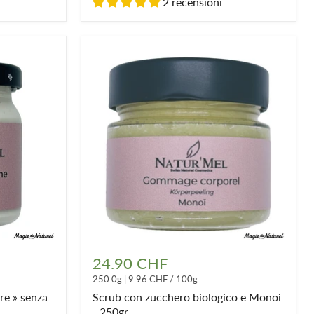
2 recensioni
100ml
Scrub
con
24.90 CHF
zucchero
250.0g
|
9.96 CHF
/
100g
biologico
e
re » senza
Scrub con zucchero biologico e Monoi
Monoi
- 250gr