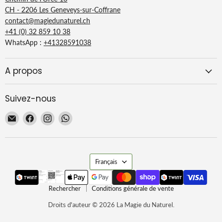
CH - 2206 Les Geneveys-sur-Coffrane
contact@magiedunaturel.ch
+41 (0) 32 859 10 38
WhatsApp :
+41328591038
A propos
Suivez-nous
Email
Trouvez-
Trouvez-
Trouvez-
La
nous
nous
nous
Magie
sur
sur
sur
du
Facebook
Instagram
WhatsApp
Langue
Naturel
Français
Rechercher
Conditions générale de vente
Droits d'auteur © 2026 La Magie du Naturel.