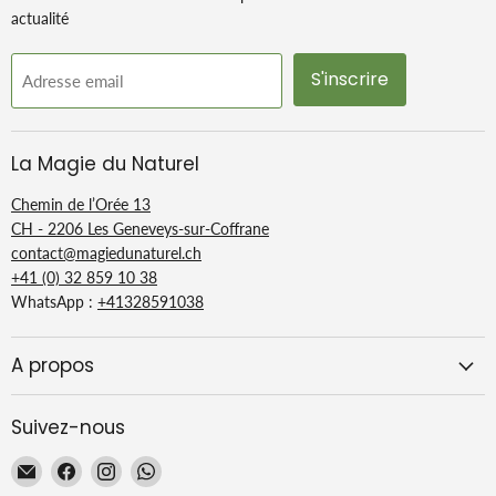
actualité
S'inscrire
Adresse email
La Magie du Naturel
Chemin de l’Orée 13
CH - 2206 Les Geneveys-sur-Coffrane
contact@magiedunaturel.ch
+41 (0) 32 859 10 38
WhatsApp :
+41328591038
A propos
Suivez-nous
Email
Trouvez-
Trouvez-
Trouvez-
La
nous
nous
nous