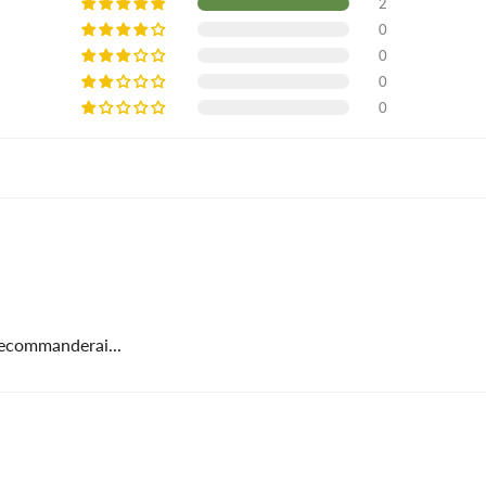
2
0
0
0
0
 recommanderai...