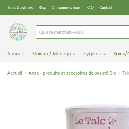
Trucs & astuces
Blog
Qui sommes nous
FAQ
Contact
Accueil
Maison / Ménage
Hygiène
Soins
Accueil
Anaé - produits et accesoires de beauté Bio
Tal