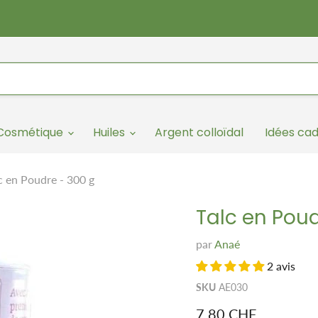
/Cosmétique
Huiles
Argent colloïdal
Idées ca
c en Poudre - 300 g
Talc en Poud
par
Anaé
2 avis
SKU
AE030
Prix remisé
7.80 CHF