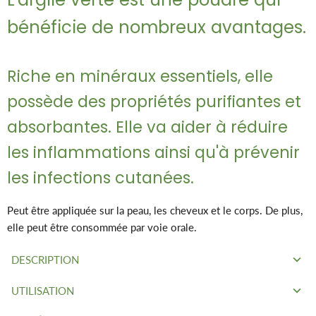
bénéficie de nombreux avantages.
Riche en minéraux essentiels, elle
possède des propriétés purifiantes et
absorbantes. Elle va aider à réduire
les inflammations ainsi qu'à prévenir
les infections cutanées.
Peut être appliquée sur la peau, les cheveux et le corps. De plus,
elle peut être consommée par voie orale.
DESCRIPTION
UTILISATION
l'argile peut être intégrée dans une routine cosmétique. Avec
ses ingrédients naturels, l'argile peut être appliquée sur la