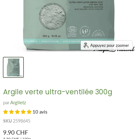
Appuyez pour zoomer
Argile verte ultra-ventilée 300g
par
Argiletz
10 avis
SKU
2598645
Prix remisé
9.90 CHF
3.30 CHF
/
100g