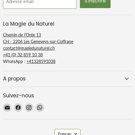
S'inscrire
Adresse email
La Magie du Naturel
Chemin de l’Orée 13
CH - 2206 Les Geneveys-sur-Coffrane
contact@magiedunaturel.ch
+41 (0) 32 859 10 38
WhatsApp :
+41328591038
A propos
Suivez-nous
Email
Trouvez-
Trouvez-
Trouvez-
La
nous
nous
nous
Magie
sur
sur
sur
du
Facebook
Instagram
WhatsApp
Langue
Naturel
Français