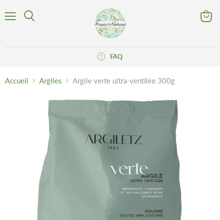
Menu
Voir
Rechercher
le
panier
FAQ
Accueil
Argiles
Argile verte ultra-ventilée 300g