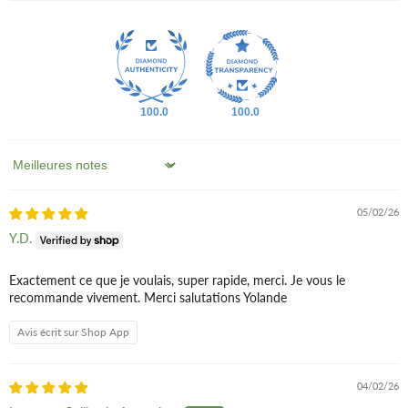
Répartir sur l'ensemble du cuir chevelu.
Laisser agir pendant 10 à 15 minutes.
Rincer à l'eau claire puis appliquer votre shampooing.
L’argile prend vie au contact de l’eau
: pour préserver ses
vertus, humidifiez-la autant que nécessaire.
100.0
100.0
Ne pas laisser sécher l'argile.
Sort by
Comment boire de l'argile verte ?
05/02/26
L'argile verte peut être utilisée en usage interne. Pour boire
Y.D.
l'argile,
La Magie du Naturel
vous donne ses conseils :
Exactement ce que je voulais, super rapide, merci. Je vous le
Verser une cuillère à café d'argile dans un verre d'eau ;
recommande vivement. Merci salutations Yolande
Mélanger à l'aide d'une spatule en bois ;
Laisser reposer le mélange toute la nuit.
Avis écrit sur Shop App
Le matin, à jeun, buvez seulement l'eau claire. Vous pouvez
04/02/26
suivre cette cure pendant 21 jours. Veillez à respecter une