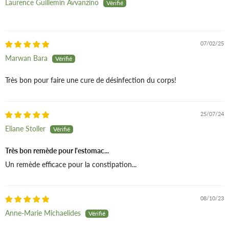
semaine d'arrêt avant une nouvelle cure de 3 semaines.
Laurence Guillemin Avvanzino
Grâce à l'argile verte, offrez à votre corps tonicité et hydratation.
07/02/25
Marwan Bara
Très bon pour faire une cure de désinfection du corps!
25/07/24
Eliane Stoller
Très bon remède pour l'estomac...
Un remède efficace pour la constipation...
08/10/23
Anne-Marie Michaelides