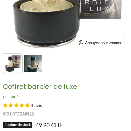
Appuyez pour zoomer
Coffret barbier de luxe
par
Tadé
4 avis
SKU
BTEBAIN22
Prix remisé
49.90 CHF
Rupture de stock