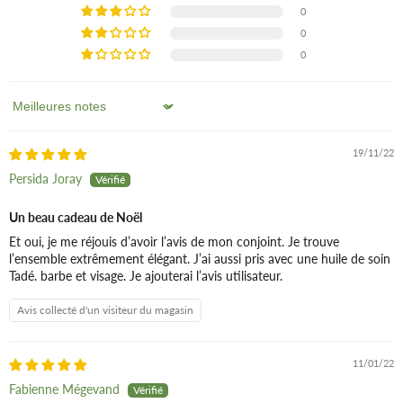
Dénommée aussi "pierre à savon" ; lignes épurées ; bonne
0
prise en main.
0
0
Authentique savon du barbier d'Alep, (en vente
ICI
)
Sort by
Surgras, haute qualité, riche en huile de laurier et acides gras
19/11/22
indispensables, pur végétal, économique; apprête la peau, la
Persida Joray
préserve du feu du rasoir, satine les peaux fragiles; apprivoise
et dompte le poil.
Un beau cadeau de Noël
Et oui, je me réjouis d’avoir l’avis de mon conjoint. Je trouve
l’ensemble extrêmement élégant. J’ai aussi pris avec une huile de soin
Tadé. barbe et visage. Je ajouterai l’avis utilisateur.
Avis collecté d'un visiteur du magasin
11/01/22
Fabienne Mégevand