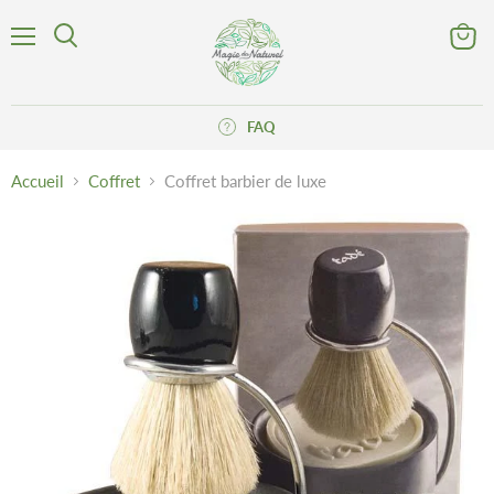
Menu
Voir
Rechercher
le
panier
FAQ
Accueil
Coffret
Coffret barbier de luxe