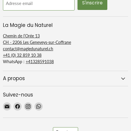
S'inscrire
Adresse email
La Magie du Naturel
Chemin de l’Orée 13
CH - 2206 Les Geneveys-sur-Coffrane
contact@magiedunaturel.ch
+41 (0) 32 859 10 38
WhatsApp :
+41328591038
A propos
Suivez-nous
Email
Trouvez-
Trouvez-
Trouvez-
La
nous
nous
nous
Magie
sur
sur
sur
du
Facebook
Instagram
WhatsApp
Langue
Naturel