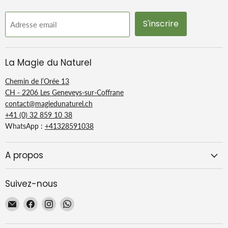
S'inscrire
Adresse email
La Magie du Naturel
Chemin de l’Orée 13
CH - 2206 Les Geneveys-sur-Coffrane
contact@magiedunaturel.ch
+41 (0) 32 859 10 38
WhatsApp :
+41328591038
A propos
Suivez-nous
Email
Trouvez-
Trouvez-
Trouvez-
La
nous
nous
nous
Magie
sur
sur
sur