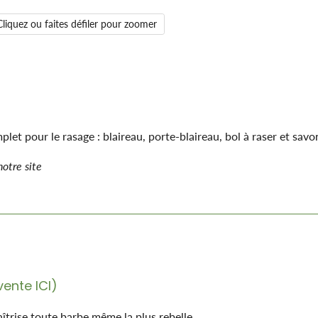
Cliquez ou faites défiler pour zoomer
let pour le rasage : blaireau, porte-blaireau, bol à raser et savo
otre site
 vente
ICI
)
trise toute barbe même la plus rebelle.