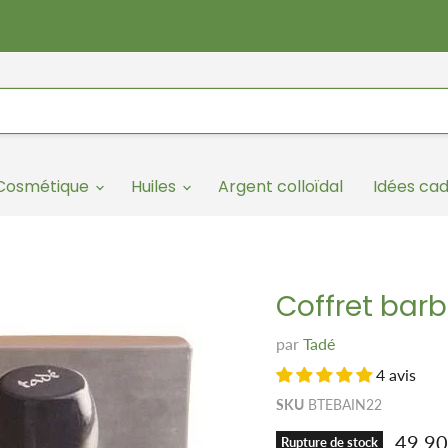
/Cosmétique
Huiles
Argent colloïdal
Idées ca
Coffret barb
par
Tadé
4 avis
SKU
BTEBAIN22
Prix r
49.9
Rupture de stock