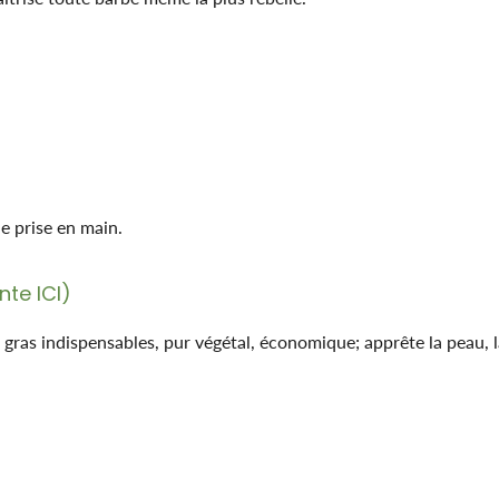
)
e prise en main.
ente
ICI
)
s gras indispensables, pur végétal, économique; apprête la peau, l