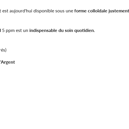
nt est aujourd'hui disponible sous une
forme colloïdale justemen
l
5 ppm est un
indispensable du soin quotidien
.
rés)
l'Argent