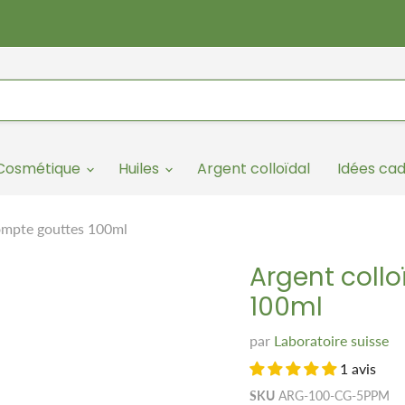
/Cosmétique
Huiles
Argent colloïdal
Idées ca
compte gouttes 100ml
Argent coll
100ml
par
Laboratoire suisse
1 avis
SKU
ARG-100-CG-5PPM