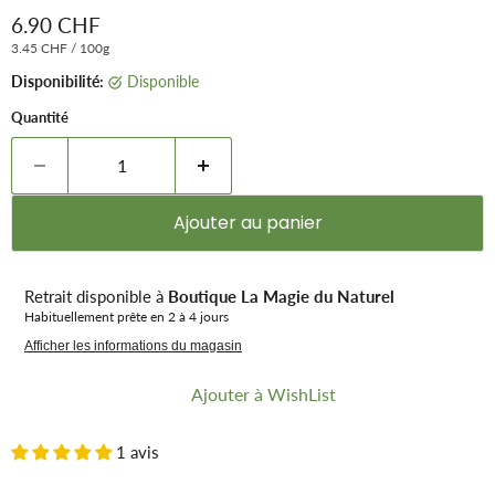
Prix remisé
6.90 CHF
3.45 CHF
/
100g
Disponibilité:
Disponible
Quantité
Ajouter au panier
Retrait disponible à
Boutique La Magie du Naturel
Habituellement prête en 2 à 4 jours
Afficher les informations du magasin
Ajouter à WishList
1 avis