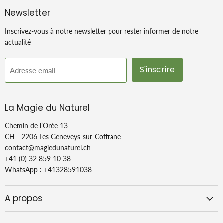
Légère et compacte, elle vous accompagnera lors de tous vos
Newsletter
déplacements en se glissant très simplement dans votre valise
Inscrivez-vous à notre newsletter pour rester informer de notre
ou votre sac de voyage.
actualité
Exigez le logo déposé par l'Union
S'inscrire
Adresse email
des Professionnels du Savon de
Marseille !
La Magie du Naturel
Chemin de l’Orée 13
Ce logo vous
garantit un
CH - 2206 Les Geneveys-sur-Coffrane
authentique savon de
contact@magiedunaturel.ch
Marseille,
fabriqué selon
+41 (0) 32 859 10 38
WhatsApp :
+41328591038
trois critères essentiels :
Une composition :
huiles
A propos
végétales exclusivement,
sans parfum, sans colorant,