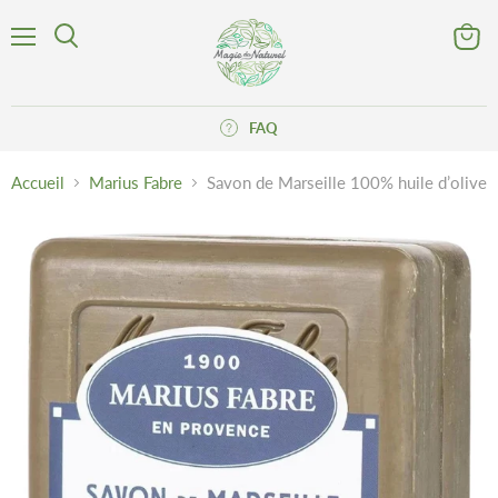
Menu
Voir
Rechercher
le
panier
FAQ
Accueil
Marius Fabre
Savon de Marseille 100% huile d’olive