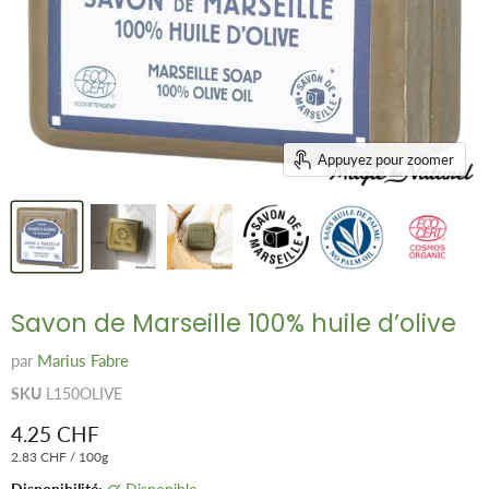
Appuyez pour zoomer
Savon de Marseille 100% huile d’olive
par
Marius Fabre
SKU
L150OLIVE
Prix remisé
4.25 CHF
2.83 CHF
/
100g