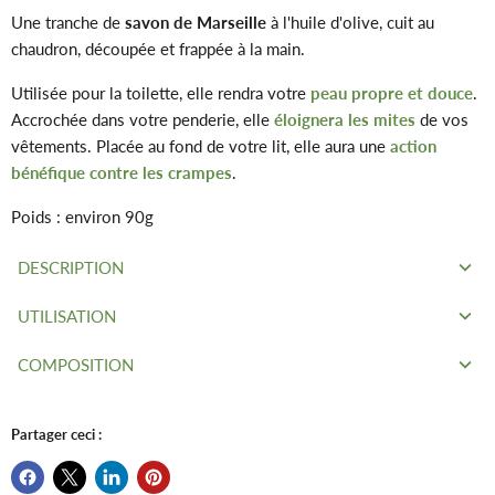
Une tranche de
savon de Marseille
à l'huile d'olive, cuit au
chaudron, découpée et frappée à la main.
Utilisée pour la toilette, elle rendra votre
peau propre et douce
.
Accrochée dans votre penderie, elle
éloignera les mites
de vos
vêtements. Placée au fond de votre lit, elle aura une
action
bénéfique contre les crampes
.
Poids : environ 90g
DESCRIPTION
UTILISATION
Un produit naturel
COMPOSITION
Pour se laver les mains
Depuis plus de 115 ans et quatre générations familiales, la
Pour la toilette du visage et du corps
savonnerie Marius Fabre fabrique son savon de Marseille à
Huile d’olive
Partager ceci :
partir d’huiles végétales exclusivement, rigoureusement
Huile de coprah
Le saviez-vous ?
sélectionnées. Il ne contient ni colorant, ni adjuvant de
Sans
colorant, sans parfum, sans conservateur
synthèse. Il n’est pas issu de dérivés du pétrole ou de graisses