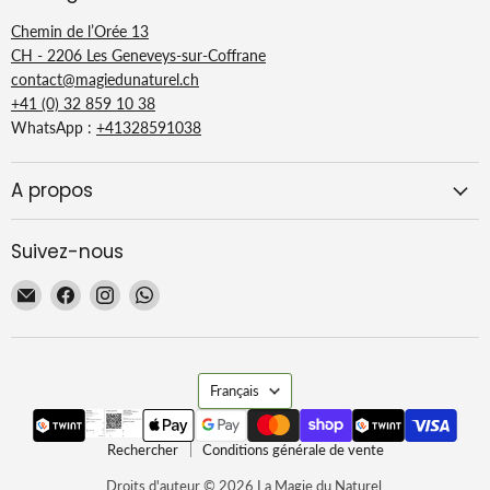
Une composition :
huiles
Chemin de l’Orée 13
végétales exclusivement,
CH - 2206 Les Geneveys-sur-Coffrane
sans parfum, sans colorant,
contact@magiedunaturel.ch
sans conservateur.
+41 (0) 32 859 10 38
WhatsApp :
+41328591038
Un procédé de
fabrication :
cuisson en
chaudron, selon un
A propos
procédé de saponification
spécifique, appelé
Suivez-nous
« procédé marseillais »,
comprenant 5 étapes. La
Email
Trouvez-
Trouvez-
Trouvez-
fabrication en chaudron
La
nous
nous
nous
Magie
sur
sur
sur
dure d'une semaine à 10
du
Facebook
Instagram
WhatsApp
jours.
Langue
Naturel
Français
Une origine géographique
:
fabriqué dans le bassin
historique de fabrication
Rechercher
Conditions générale de vente
du savon de Marseille :
Droits d'auteur © 2026 La Magie du Naturel.