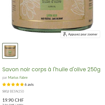
Appuyez pour zoomer
Savon noir corps à l'huile d'olive 250g
par
Marius Fabre
6 avis
SKU
BESN250
Prix remisé
19.90 CHF
7.96 CHF
/
100g