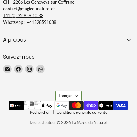
CH - 2206 Les Geneveys-sur-Coffrane
contact@magiedunaturel.ch
+41 (0) 32 859 10 38
WhatsApp :
+41328591038
A propos
Suivez-nous
Email
Trouvez-
Trouvez-
Trouvez-
La
nous
nous
nous
Magie
sur
sur
sur
du
Facebook
Instagram
WhatsApp
Langue
Naturel
Français
Rechercher
Conditions générale de vente
Droits d'auteur © 2026 La Magie du Naturel.