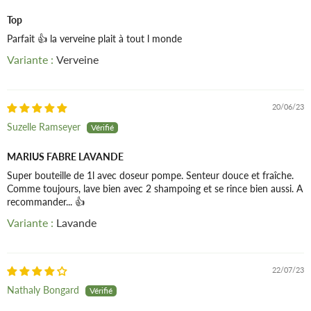
Parfum
Top
Extrait de fleurs et de feuilles de verveine
Parfait 👍 la verveine plait à tout l monde
Verveine
Ingrédients (INCI) : Aqua, ammonium lauryl sulfate, sodium
chloride, cocamidopropyl betaine, decyl glucoside, benzyl
alcohol, parfum, xylitylglucoside, anhydroxylitol, xylitol,
20/06/23
glycerin, benzoic acid, xanthan gum, verbena officinalis
flower/leaf extract, citric acid, sodium benzoate, potassium
Suzelle Ramseyer
sorbate, citral, limonene, linalool, hexyl cinnamal.
MARIUS FABRE LAVANDE
Super bouteille de 1l avec doseur pompe. Senteur douce et fraîche.
Comme toujours, lave bien avec 2 shampoing et se rince bien aussi. A
recommander... 👍
Lavande
22/07/23
Nathaly Bongard