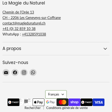
La Magie du Naturel
Chemin de l’Orée 13
CH - 2206 Les Geneveys-sur-Coffrane
contact@magiedunaturel.ch
+41 (0) 32 859 10 38
WhatsApp :
+41328591038
A propos
Suivez-nous
Email
Trouvez-
Trouvez-
Trouvez-
La
nous
nous
nous
Magie
sur
sur
sur
du
Facebook
Instagram
WhatsApp
Langue
Naturel
Français
Rechercher
Conditions générale de vente