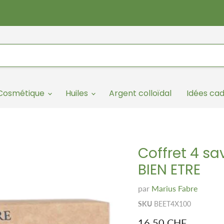
/Cosmétique
Huiles
Argent colloïdal
Idées ca
Coffret 4 s
BIEN ETRE
par
Marius Fabre
SKU
BEET4X100
Prix remisé
16.50 CHF