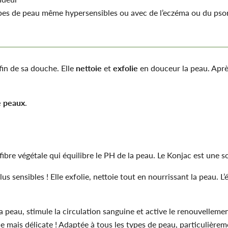
ypes de peau même hypersensibles ou avec de l’eczéma ou du psor
 fin de sa douche. Elle
nettoie
et
exfolie
en douceur la peau. Après
e peaux
.
ibre végétale qui équilibre le PH de la peau. Le Konjac est une s
s sensibles ! Elle exfolie, nettoie tout en nourrissant la peau. 
eau, stimule la circulation sanguine et active le renouvellement c
e mais délicate ! Adaptée à tous les types de peau, particulière