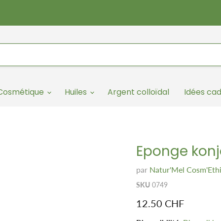
/Cosmétique
Huiles
Argent colloïdal
Idées ca
Eponge konj
par
Natur'Mel Cosm'Eth
SKU
0749
Prix remisé
12.50 CHF