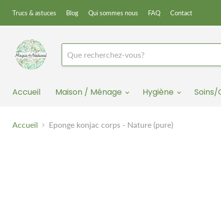
Trucs & astuces
Blog
Qui sommes nous
FAQ
Contact
Accueil
Maison / Ménage
Hygiène
Soins
Accueil
Eponge konjac corps - Nature (pure)