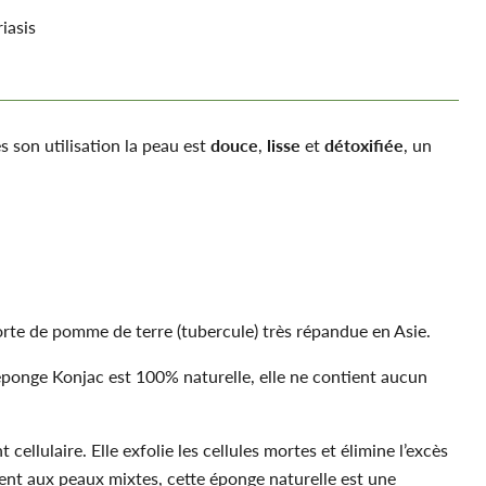
iasis
 son utilisation la peau est
douce
,
lisse
et
détoxifiée
, un
orte de pomme de terre (tubercule) très répandue en Asie.
L’éponge Konjac est 100% naturelle, elle ne contient aucun
ellulaire. Elle exfolie les cellules mortes et élimine l’excès
ment aux peaux mixtes, cette éponge naturelle est une