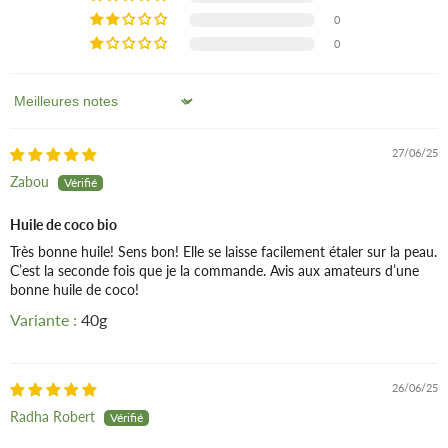
Peaux gercées
0
Acides gras majeurs Laurique (45-53%), myristique (16-21%)
Nourrit
et
lisse
la fibre capillaire, rend les cheveux brillants
Peaux rêches manquant d'élasticité
0
Densité 0,910 - 0,960 (20°C)
et vigoureux
Cheveux bouclés, frisés, afros
Parfume
agréablement les cheveux
Cheveux secs et sans vie
Traditionnellement utilisée pour
éliminer les poux
(par
Cheveux mous et ternes
Sort by
asphyxie)
Pointes fourchues
Poux
27/06/25
Zabou
Huile de coco bio
Très bonne huile! Sens bon! Elle se laisse facilement étaler sur la peau.
C’est la seconde fois que je la commande. Avis aux amateurs d’une
bonne huile de coco!
40g
26/06/25
Radha Robert