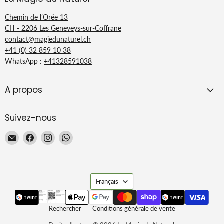
Chemin de l’Orée 13
CH - 2206 Les Geneveys-sur-Coffrane
contact@magiedunaturel.ch
+41 (0) 32 859 10 38
WhatsApp :
+41328591038
A propos
Suivez-nous
Email
Trouvez-
Trouvez-
Trouvez-
La
nous
nous
nous
Magie
sur
sur
sur
du
Facebook
Instagram
WhatsApp
Langue
Naturel
Français
Rechercher
Conditions générale de vente