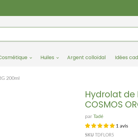
/Cosmétique
Huiles
Argent colloïdal
Idées ca
ORG 200ml
Hydrolat de 
COSMOS OR
par
Tadé
1 avis
SKU
TDFLOR5