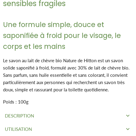
sensibles fragiles
Une formule simple, douce et
saponifiée à froid pour le visage, le
corps et les mains
Le savon au lait de chèvre bio Nature de Hitton est un savon
solide saponifié à froid, formulé avec 30% de lait de chèvre bio.
Sans parfum, sans huile essentielle et sans colorant, il convient
particulièrement aux personnes qui recherchent un savon très
doux, simple et rassurant pour la toilette quotidienne.
Poids : 100g
DESCRIPTION
UTILISATION
Ce savon nature mise sur l’essentiel : une base végétale de