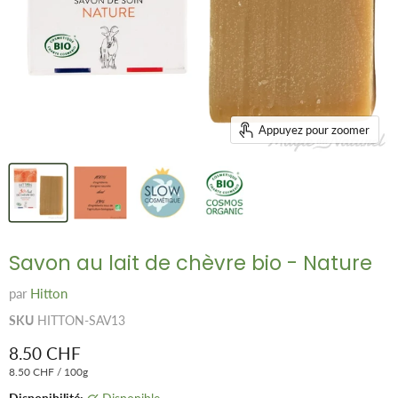
Appuyez pour zoomer
Savon au lait de chèvre bio - Nature
par
Hitton
SKU
HITTON-SAV13
Prix remisé
8.50 CHF
8.50 CHF
/
100g