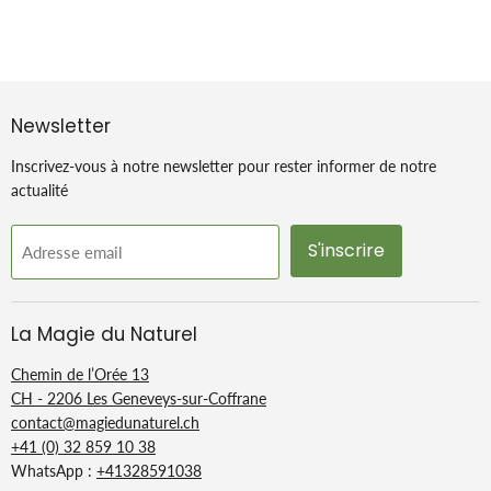
:
fabriqué dans le bassin
historique de fabrication
du savon de Marseille :
la région marseillaise,
correspondant aujourd’hui
Newsletter
au département des
Bouches-du-Rhône (13).
Inscrivez-vous à notre newsletter pour rester informer de notre
actualité
S'inscrire
Adresse email
La savonnerie Marius Fabre est l’un des quatre membres
fondateurs de l’« Union des Professionnels du Savon de
Marseille », association créée en 2011 pour défendre et
La Magie du Naturel
promouvoir le savon de Marseille authentique.
Chemin de l’Orée 13
CH - 2206 Les Geneveys-sur-Coffrane
contact@magiedunaturel.ch
+41 (0) 32 859 10 38
WhatsApp :
+41328591038