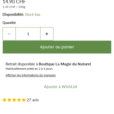
Prix remisé
14.90 CHF
1.49 CHF
/
100g
Disponibilité:
Stock bas
Quantité
Ajouter au panier
Retrait disponible à
Boutique La Magie du Naturel
Habituellement prête en 2 à 4 jours
Afficher les informations du magasin
Ajouter à WishList
27 avis