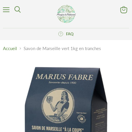
Menu
Voir
Rechercher
le
panier
FAQ
Accueil
Savon de Marseille vert 1kg en tranches