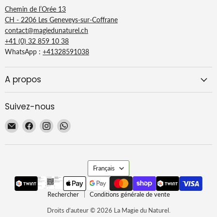
Chemin de l’Orée 13
CH - 2206 Les Geneveys-sur-Coffrane
contact@magiedunaturel.ch
+41 (0) 32 859 10 38
WhatsApp :
+41328591038
A propos
Suivez-nous
Email
Trouvez-
Trouvez-
Trouvez-
La
nous
nous
nous
Magie
sur
sur
sur
du
Facebook
Instagram
WhatsApp
Langue
Naturel
Français
Rechercher
Conditions générale de vente
Droits d'auteur © 2026 La Magie du Naturel.