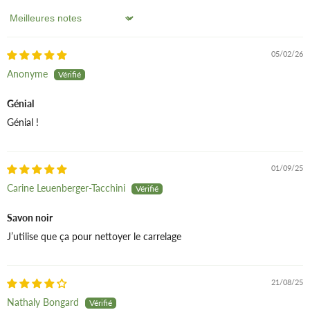
Sans colorant, sans parfum, sans solvant
Sort by
Biodégradable
Qualité garantie par un savoir-faire familial depuis 4
05/02/26
générations
Anonyme
Composition
Génial
Génial !
100 % végétales (huile d’olive)
Sans colorant, sans parfum, sans conservateur
Sans additif chimique
01/09/25
Composition : savon potassique à l’huile d’olive (entre 15
Carine Leuenberger-Tacchini
et 30%), eau.
Savon noir
100% des ingrédients sont d'origine naturelle.
J’utilise que ça pour nettoyer le carrelage
21/08/25
Nathaly Bongard