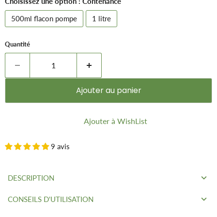
Choisissez une option : Contenance
500ml flacon pompe
1 litre
Quantité
Ajouter au panier
Ajouter à WishList
9 avis
DESCRIPTION
CONSEILS D'UTILISATION
Nettoyant naturel très efficace pour tout nettoyer dans la
maison, écologique et économique, il remplace aisément plus