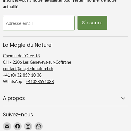
Inscrivez-vous à notre newsletter pour rester informer de notre
actualité
S'inscrire
Adresse email
La Magie du Naturel
Chemin de l’Orée 13
CH - 2206 Les Geneveys-sur-Coffrane
contact@magiedunaturel.ch
+41 (0) 32 859 10 38
WhatsApp :
+41328591038
A propos
Suivez-nous
Email
Trouvez-
Trouvez-
Trouvez-